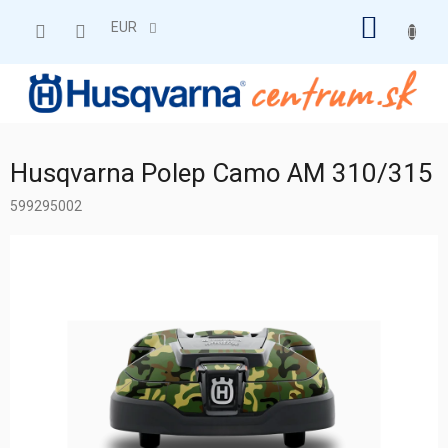
Prejsť
NÁKU
na
EUR
obsah
KOŠÍK
Husqvarna Polep Camo AM 310/315
599295002