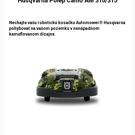
Husqvarna Polep Camo AM 310/315
Nechajte vašu robotickú kosačku Automower® Husqvarna
pohybovať na vašom pozemku v nenápadnom
kamuflovanom dizajne.