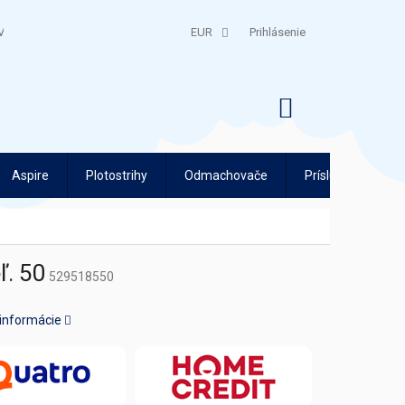
V
QUATRO SPLÁTKY
EUR
Prihlásenie
NÁKUPNÝ
KOŠÍK
Aspire
Plotostrihy
Odmachovače
Príslušenstvo
ľ. 50
529518550
 informácie