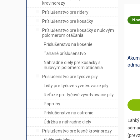
krovinorezy
Príslušenstvo pre ridery
Nov
Príslušenstvo pre kosačky
Príslušenstvo pre kosačky s nulovým
polomerom otáčania
Príslušenstvo na kosenie
Ťahané príslušenstvo
Akumu
Náhradné diely pre kosačky s
odma
nulovým polomerom otáčania
138i 
Príslušenstvo pre tyčové píly
Lišty pre tyčové vyvetvovacie píly
Reťaze pre tyčové vyvetvovacie píly
Popruhy
Príslušenstvo na ostrenie
Ľahký
Údržba a náhradné diely
odmac
Príslušenstvo pre lesné krovinorezy
(prev