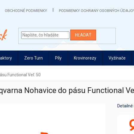
OBCHODNÉ PODMIENKY
PODMIENKY OCHRANY OSOBNÝCH ÚDAJO
HĽADAŤ
raktory
Zero Turn
Píly
Krovinorezy
Vyžínače
su Functional Veľ. 50
varna Nohavice do pásu Functional Ve
Detailné