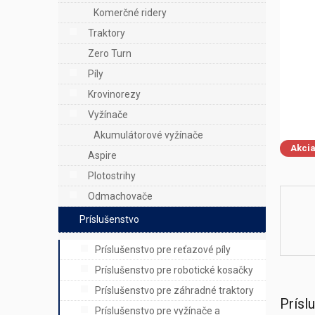
e
Komerčné ridery
l
Traktory
Zero Turn
Píly
Krovinorezy
Vyžínače
Akumulátorové vyžínače
Akci
Aspire
Plotostrihy
Odmachovače
Príslušenstvo
Príslušenstvo pre reťazové píly
Príslušenstvo pre robotické kosačky
Príslušenstvo pre záhradné traktory
Prísl
Príslušenstvo pre vyžínače a