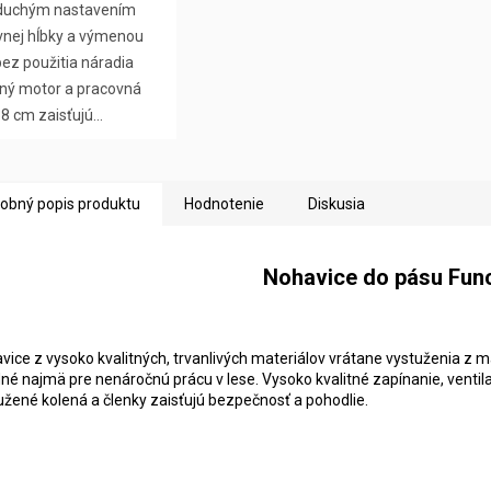
duchým nastavením
vnej hĺbky a výmenou
ez použitia náradia
ný motor a pracovná
38 cm zaisťujú...
obný popis produktu
Hodnotenie
Diskusia
Nohavice do pásu Func
vice z vysoko kvalitných, trvanlivých materiálov vrátane vystuženia z 
né najmä pre nenáročnú prácu v lese. Vysoko kvalitné zapínanie, ventila
užené kolená a členky zaisťujú bezpečnosť a pohodlie.