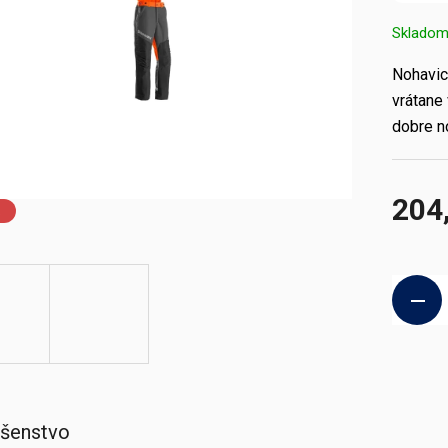
Sklado
Nohavice
vrátane
dobre n
204
a
Jednotk
cena:
ušenstvo