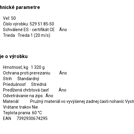
hnické parametre
Veľ. 50
Číslo výrobku: 529 51 85‑50
Schválené ES - certifikát CE Áno
Trieda Trieda 1 (20 m/s)
je o výrobku
Hmotnosť, kg 1 320 g
Ochrana proti prerezaniu Áno
Strih Štandardný
Priedušnosť Stredná
Predĺžená chrbtová časť Áno
Odvetrávanie na zips Áno
Materiál Pružný materiál vo vyvýšenej zadnej časti nohavíc Vystuže
Vrátane trakov Nie
Teplota prania 60 °C
EAN 7392930674295