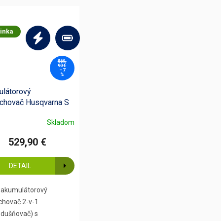
inka
569,
90 €
–7
%
látorový
chovač Husqvarna S
- aku set
Skladom
529,90 €
DETAIL
 akumulátorový
hovač 2-v-1
zdušňovač) s