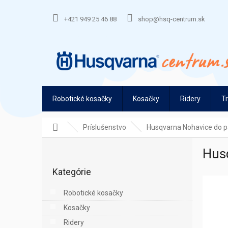
Prejsť
na
+421 949 25 46 88
shop@hsq-centrum.sk
obsah
Robotické kosačky
Kosačky
Ridery
T
Domov
Príslušenstvo
Husqvarna Nohavice do pá
B
Husq
o
Preskočiť
č
Kategórie
kategórie
n
ý
Robotické kosačky
p
Kosačky
a
n
Ridery