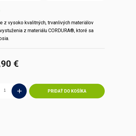
m
 z vysoko kvalitných, trvanlivých materiálov
 vystuženia z materiálu CORDURA®, ktoré sa
osia.
,90 €
ová
PRIDAŤ DO KOŠÍKA