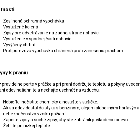
stnosti
Zosilnená ochranná vypchávka
Vystužené kolená
Zipsy pre odvetrávanie na zadnej strane nohavíc
Vystuženie v spodnej časti nohavíc
Vyvýšený chrbát
Protiporezová vypchávka chránená proti zaneseniu prachom
yny k praniu
 pravidelne perte v práčke a pri praní dodržujte teplotu a pokyny uved
aní odev natiahnite a nechajte uschnúť na vzduchu.
Nebieľte, nečistite chemicky a nesušte v sušičke.
Ak sa odev dostal do styku s benzínom, olejom alebo inými horľavými m
nebezpečenstvo vzniku požiaru!
Zapnite zipsy a suché zipsy, aby ste zabránili poškodeniu odevu.
Žehlite pri nízkej teplote.