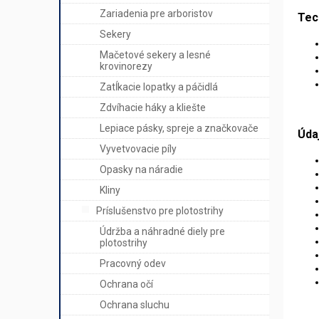
Zariadenia pre arboristov
Tec
Sekery
Mačetové sekery a lesné
krovinorezy
Zatĺkacie lopatky a páčidlá
Zdvíhacie háky a kliešte
Lepiace pásky, spreje a značkovače
Úda
Vyvetvovacie píly
Opasky na náradie
Kliny
Príslušenstvo pre plotostrihy
Údržba a náhradné diely pre
plotostrihy
Pracovný odev
Ochrana očí
Ochrana sluchu