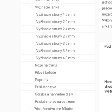
Vyžínacie hlavy
jedno
Vyžínacie lanká
praco
noža b
Vyžínacie struny 1,5 mm
Výkon
Vyžínacie struny 2,0 mm
šírka 
Vyžínacie struny 2,4 mm
Vyžínacie struny 2,7 mm
Vyžínacie struny 3,0 mm
Podr
Vyžínacie struny 3,3 mm
Vyžínacie struny 4,0 mm
Nože na trávu
Pílové kotúče
Popruhy
Noha
vhod
Príslušenstvo
vyst
Údržba a náhradné diely
Príslušenstvo na ostrenie
Príslušenstvo pre fúkače