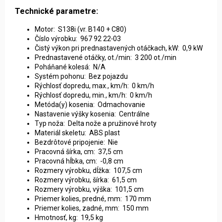
Technické parametre:
Motor: S138i (vr. B140 + C80)
Číslo výrobku: 967 92 22‑03
Čistý výkon pri prednastavených otáčkach, kW: 0,9 kW
Prednastavené otáčky, ot./min: 3 200 ot./min
Poháňané kolesá: N/A
Systém pohonu: Bez pojazdu
Rýchlosť dopredu, max., km/h: 0 km/h
Rýchlosť dopredu, min., km/h: 0 km/h
Metóda(y) kosenia: Odmachovanie
Nastavenie výšky kosenia: Centrálne
Typ noža: Delta nože a pružinové hroty
Materiál skeletu: ABS plast
Bezdrôtové pripojenie: Nie
Pracovná šírka, cm: 37,5 cm
Pracovná hĺbka, cm: -0,8 cm
Rozmery výrobku, dĺžka: 107,5 cm
Rozmery výrobku, šírka: 61,5 cm
Rozmery výrobku, výška: 101,5 cm
Priemer kolies, predné, mm: 170 mm
Priemer kolies, zadné, mm: 150 mm
Hmotnosť, kg: 19,5 kg