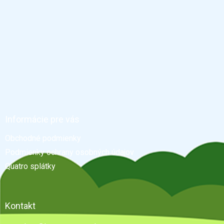
Z
á
p
ä
Informácie pre vás
t
Obchodné podmienky
i
e
Podmienky ochrany osobných údajov
Quatro splátky
Kontakt