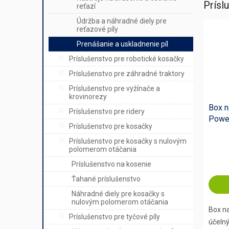
Prísl
reťazí
Údržba a náhradné diely pre
reťazové píly
Prenášanie a uskladnenie píl
Príslušenstvo pre robotické kosačky
Príslušenstvo pre záhradné traktory
Príslušenstvo pre vyžínače a
krovinorezy
Box n
Príslušenstvo pre ridery
Powe
Príslušenstvo pre kosačky
Príslušenstvo pre kosačky s nulovým
polomerom otáčania
Príslušenstvo na kosenie
Ťahané príslušenstvo
Náhradné diely pre kosačky s
nulovým polomerom otáčania
Box na
Príslušenstvo pre tyčové píly
účelný