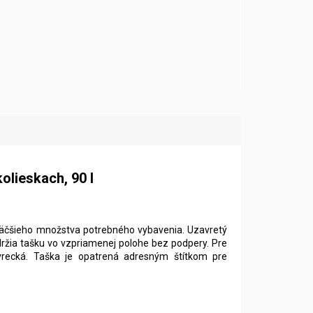
olieskach, 90 l
äčšieho množstva potrebného vybavenia. Uzavretý
 držia tašku vo vzpriamenej polohe bez podpery. Pre
vrecká. Taška je opatrená adresným štítkom pre