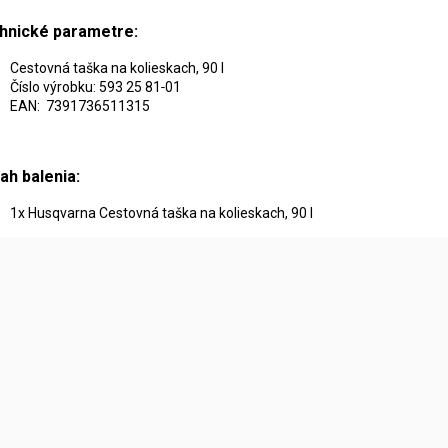
hnické parametre:
Cestovná taška na kolieskach, 90 l
Číslo výrobku: 593 25 81‑01
EAN: 7391736511315
ah balenia:
1x Husqvarna Cestovná taška na kolieskach, 90 l