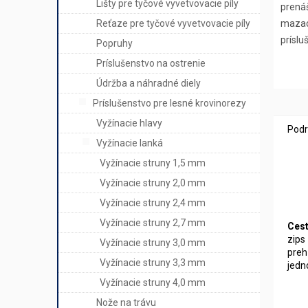
Lišty pre tyčové vyvetvovacie píly
prenáš
Reťaze pre tyčové vyvetvovacie píly
mazací
príslu
Popruhy
Príslušenstvo na ostrenie
Údržba a náhradné diely
Príslušenstvo pre lesné krovinorezy
Vyžínacie hlavy
Podr
Vyžínacie lanká
Vyžínacie struny 1,5 mm
Vyžínacie struny 2,0 mm
Vyžínacie struny 2,4 mm
Vyžínacie struny 2,7 mm
Cest
zips
Vyžínacie struny 3,0 mm
preh
Vyžínacie struny 3,3 mm
jedn
Vyžínacie struny 4,0 mm
Nože na trávu