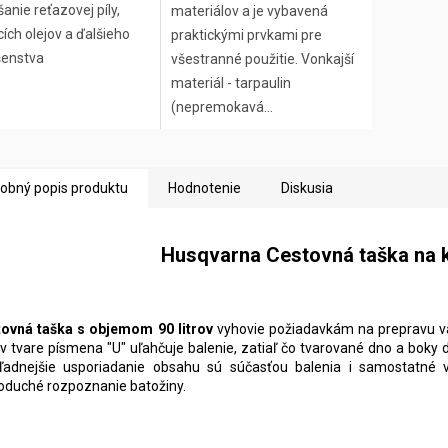
anie reťazovej píly,
materiálov a je vybavená
ch olejov a ďalšieho
praktickými prvkami pre
šenstva
všestranné použitie. Vonkajší
materiál - tarpaulin
(nepremokavá...
obný popis produktu
Hodnotenie
Diskusia
Husqvarna Cestovná taška na k
ovná taška s objemom 90 litrov
vyhovie požiadavkám na prepravu v
 v tvare písmena "U" uľahčuje balenie, zatiaľ čo tvarované dno a boky
ľadnejšie usporiadanie obsahu sú súčasťou balenia i samostatné 
oduché rozpoznanie batožiny.