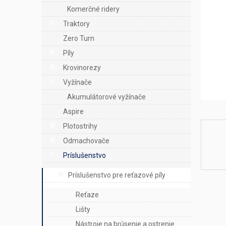
e
Komerčné ridery
l
Traktory
Zero Turn
Píly
Krovinorezy
Vyžínače
Akumulátorové vyžínače
Aspire
Plotostrihy
Odmachovače
Príslušenstvo
Príslušenstvo pre reťazové píly
Reťaze
Lišty
Nástroje na brúsenie a ostrenie