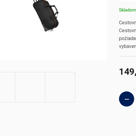
Sklado
Cestovná
Cestovn
požiada
vybaven
149
Jednotk
cena: