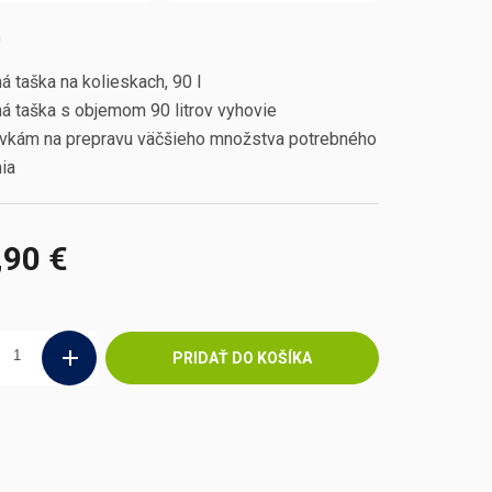
m
 taška na kolieskach, 90 l
á taška s objemom 90 litrov vyhovie
vkám na prepravu väčšieho množstva potrebného
ia
,90 €
ová
PRIDAŤ DO KOŠÍKA