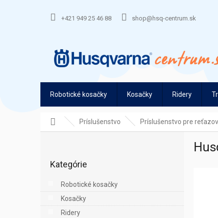
Prejsť
na
+421 949 25 46 88
shop@hsq-centrum.sk
obsah
Robotické kosačky
Kosačky
Ridery
T
Domov
Príslušenstvo
Príslušenstvo pre reťazov
B
Husq
o
Preskočiť
č
Kategórie
kategórie
n
ý
Robotické kosačky
p
Kosačky
a
n
Ridery