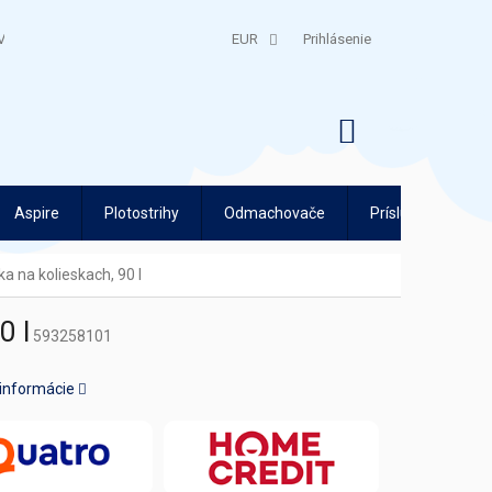
V
QUATRO SPLÁTKY
EUR
Prihlásenie
NÁKUPNÝ
KOŠÍK
Aspire
Plotostrihy
Odmachovače
Príslušenstvo
 na kolieskach, 90 l
0 l
593258101
 informácie