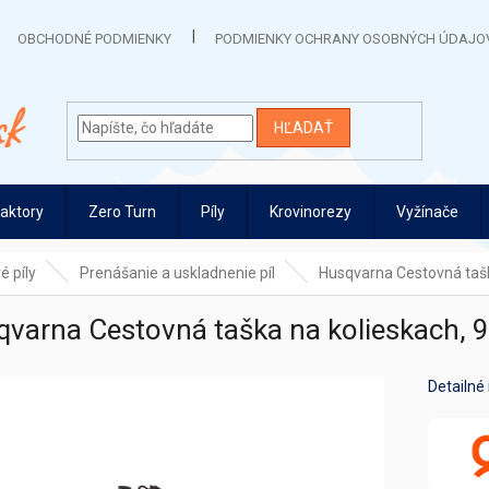
OBCHODNÉ PODMIENKY
PODMIENKY OCHRANY OSOBNÝCH ÚDAJO
HĽADAŤ
raktory
Zero Turn
Píly
Krovinorezy
Vyžínače
é píly
Prenášanie a uskladnenie píl
Husqvarna Cestovná taška
varna Cestovná taška na kolieskach, 9
Detailné