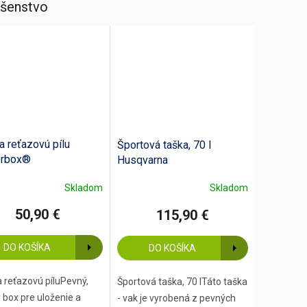
ušenstvo
a reťazovú pílu
Športová taška, 70 l
rbox®
Husqvarna
Skladom
Skladom
50,90 €
115,90 €
DO KOŠÍKA
DO KOŠÍKA
 reťazovú píluPevný,
Športová taška, 70 lTáto taška
 box pre uloženie a
- vak je vyrobená z pevných