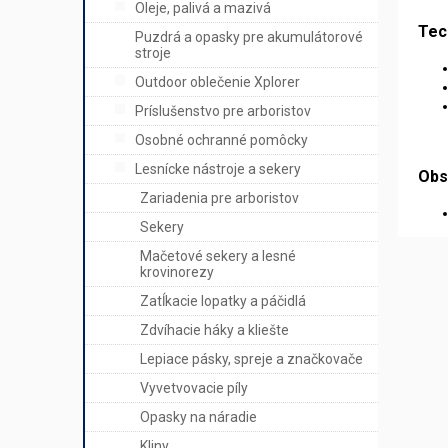
Oleje, palivá a mazivá
Tec
Puzdrá a opasky pre akumulátorové
stroje
Outdoor oblečenie Xplorer
Príslušenstvo pre arboristov
Osobné ochranné pomôcky
Lesnícke nástroje a sekery
Obs
Zariadenia pre arboristov
Sekery
Mačetové sekery a lesné
krovinorezy
Zatĺkacie lopatky a páčidlá
Zdvíhacie háky a kliešte
Lepiace pásky, spreje a značkovače
Vyvetvovacie píly
Opasky na náradie
Kliny