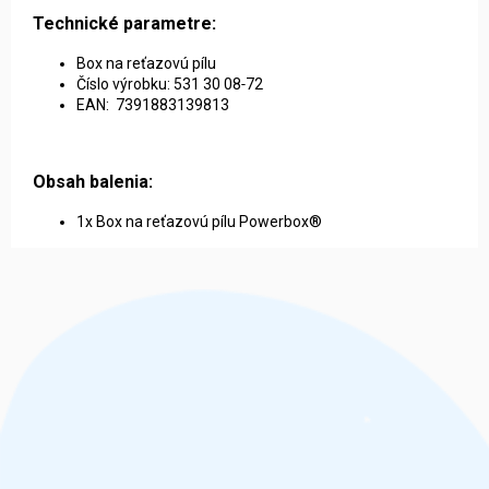
Technické parametre:
Box na reťazovú pílu
Číslo výrobku: 531 30 08‑72
EAN: 7391883139813
Obsah balenia:
1x Box na reťazovú pílu Powerbox®