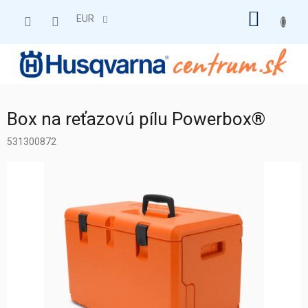
Prejsť
NÁKU
na
EUR
obsah
KOŠÍK
Box na reťazovú pílu Powerbox®
531300872