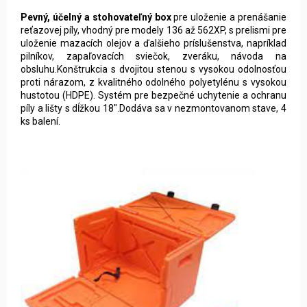
Pevný, účelný a stohovateľný box
pre uloženie a prenášanie
reťazovej píly, vhodný pre modely 136 až 562XP, s prelismi pre
uloženie mazacích olejov a ďalšieho príslušenstva, napríklad
pilníkov, zapaľovacích sviečok, zveráku, návoda na
obsluhu.Konštrukcia s dvojitou stenou s vysokou odolnosťou
proti nárazom, z kvalitného odolného polyetylénu s vysokou
hustotou (HDPE). Systém pre bezpečné uchytenie a ochranu
píly a lišty s dĺžkou 18".Dodáva sa v nezmontovanom stave, 4
ks balení.