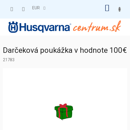
Prejsť
NÁKU
na
EUR
obsah
KOŠÍK
Darčeková poukážka v hodnote 100€
21783