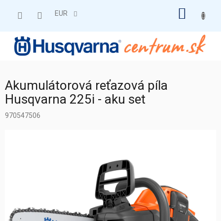
Prejsť
NÁKU
na
EUR
obsah
KOŠÍK
Akumulátorová reťazová píla
Husqvarna 225i - aku set
970547506