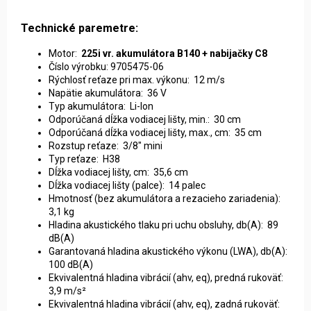
Technické paremetre:
Motor:
225i vr. akumulátora B140 + nabijačky C8
Číslo výrobku: 9705475-06
Rýchlosť reťaze pri max. výkonu: 12 m/s
Napätie akumulátora: 36 V
Typ akumulátora: Li-Ion
Odporúčaná dĺžka vodiacej lišty, min.: 30 cm
Odporúčaná dĺžka vodiacej lišty, max., cm: 35 cm
Rozstup reťaze: 3/8" mini
Typ reťaze: H38
Dĺžka vodiacej lišty, cm: 35,6 cm
Dĺžka vodiacej lišty (palce): 14 palec
Hmotnosť (bez akumulátora a rezacieho zariadenia):
3,1 kg
Hladina akustického tlaku pri uchu obsluhy, db(A): 89
dB(A)
Garantovaná hladina akustického výkonu (LWA), db(A):
100 dB(A)
Ekvivalentná hladina vibrácií (ahv, eq), predná rukoväť:
3,9 m/s²
Ekvivalentná hladina vibrácií (ahv, eq), zadná rukoväť: