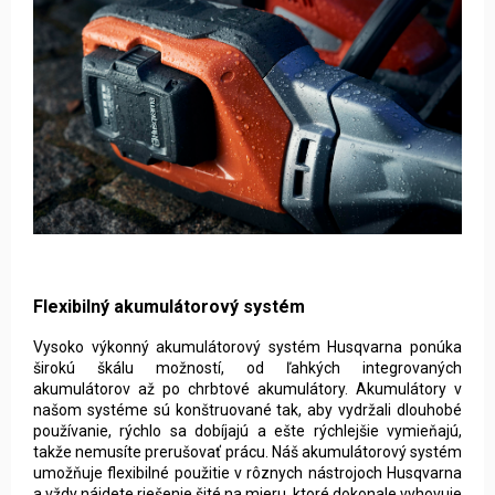
Flexibilný akumulátorový systém
Vysoko výkonný akumulátorový systém Husqvarna ponúka
širokú škálu možností, od ľahkých integrovaných
akumulátorov až po chrbtové akumulátory. Akumulátory v
našom systéme sú konštruované tak, aby vydržali dlouhobé
používanie, rýchlo sa dobíjajú a ešte rýchlejšie vymieňajú,
takže nemusíte prerušovať prácu. Náš akumulátorový systém
umožňuje flexibilné použitie v rôznych nástrojoch Husqvarna
a vždy nájdete riešenie šité na mieru, ktoré dokonale vyhovuje