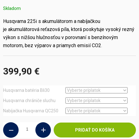
Skladom
Husqvarna 225i s akumulátorom a nabíjačkou
je akumulátorová reťazová píla, ktorá poskytuje vysoký rezný
výkon s nižšou hlučnosťou v porovnaní s benzínovým
motorom, bez výparov a priamych emisií CO2
.
399,90 €
Jednotková
cena:
Husqvarna batéria Bli30
Husqvarna chrániče sluchu
Nabíjačka Husqvarna QC250
PRIDAŤ DO KOŠÍKA