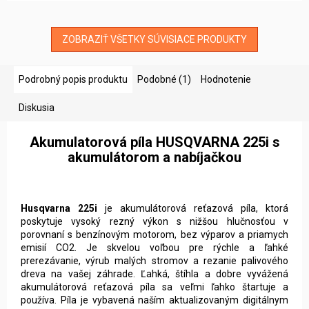
ZOBRAZIŤ VŠETKY SÚVISIACE PRODUKTY
Podrobný popis produktu
Podobné (1)
Hodnotenie
Diskusia
Akumulatorová píla HUSQVARNA 225i s
akumulátorom a nabíjačkou
Husqvarna 225i
je akumulátorová reťazová píla, ktorá
poskytuje vysoký rezný výkon s nižšou hlučnosťou v
porovnaní s benzínovým motorom, bez výparov a priamych
emisií CO2. Je skvelou voľbou pre rýchle a ľahké
prerezávanie, výrub malých stromov a rezanie palivového
dreva na vašej záhrade. Ľahká, štíhla a dobre vyvážená
akumulátorová reťazová píla sa veľmi ľahko štartuje a
používa. Píla je vybavená naším aktualizovaným digitálnym