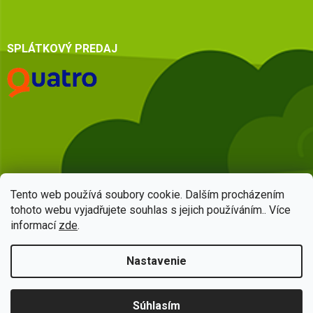
SPLÁTKOVÝ PREDAJ
Tento web používá soubory cookie. Dalším procházením
tohoto webu vyjadřujete souhlas s jejich používáním.. Více
informací
zde
.
Vytvoril Shoptet
Nastavenie
Copyright 2026
HSQ centrum
. Všetky práva vyhradené.
Upraviť
Súhlasím
nastavenie cookies