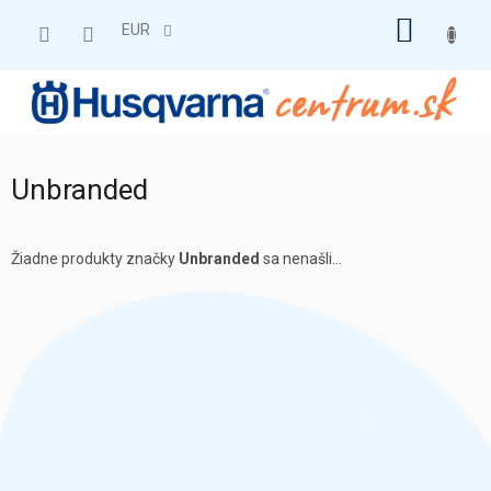
Prejsť
NÁKU
na
EUR
obsah
KOŠÍK
Unbranded
Žiadne produkty značky
Unbranded
sa nenašli...