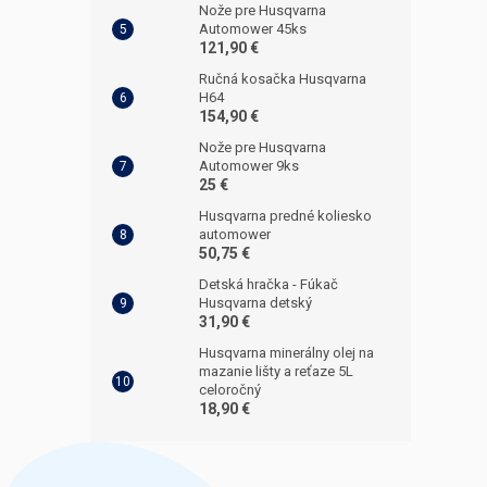
Nože pre Husqvarna
Automower 45ks
121,90 €
Ručná kosačka Husqvarna
H64
154,90 €
Nože pre Husqvarna
Automower 9ks
25 €
Husqvarna predné koliesko
automower
50,75 €
Detská hračka - Fúkač
Husqvarna detský
31,90 €
Husqvarna minerálny olej na
mazanie lišty a reťaze 5L
celoročný
18,90 €