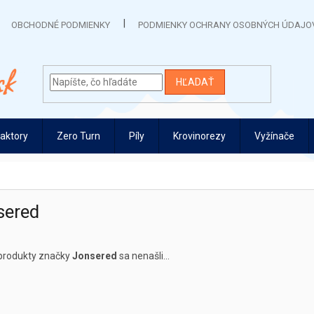
OBCHODNÉ PODMIENKY
PODMIENKY OCHRANY OSOBNÝCH ÚDAJO
HĽADAŤ
raktory
Zero Turn
Píly
Krovinorezy
Vyžínače
sered
produkty značky
Jonsered
sa nenašli...