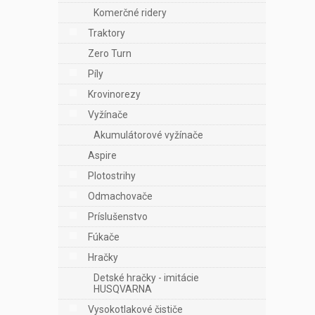
e
Komerčné ridery
l
Traktory
Zero Turn
Píly
Krovinorezy
Vyžínače
Akumulátorové vyžínače
Aspire
Plotostrihy
Odmachovače
Príslušenstvo
Fúkače
Hračky
Detské hračky - imitácie
HUSQVARNA
Vysokotlakové čističe