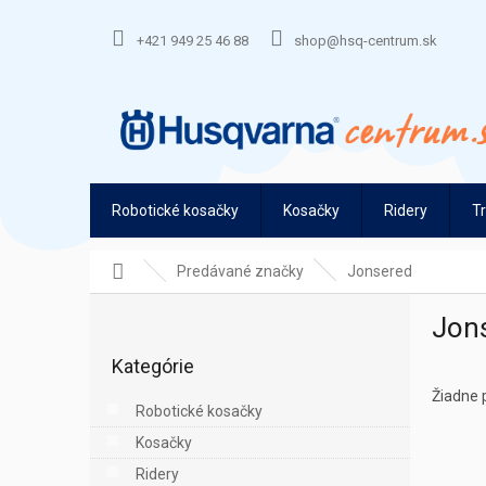
Prejsť
na
+421 949 25 46 88
shop@hsq-centrum.sk
obsah
Robotické kosačky
Kosačky
Ridery
T
Domov
Predávané značky
Jonsered
B
Jon
o
Preskočiť
č
Kategórie
kategórie
n
ý
Žiadne 
Robotické kosačky
p
Kosačky
a
n
Ridery