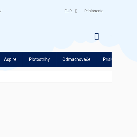
V
QUATRO SPLÁTKY
EUR
Prihlásenie
NÁKUPNÝ
KOŠÍK
Aspire
Plotostrihy
Odmachovače
Príslušenstvo