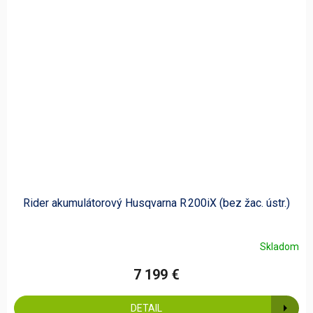
Rider akumulátorový Husqvarna R 200iX (bez žac. ústr.)
Skladom
7 199 €
DETAIL