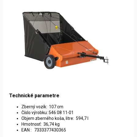
Technické parametre
Zberný vozík: 107 cm
Číslo výrobku: 546 08 11‑01
Objem zberného koša, litre: 594,7 l
Hmotnosť: 36,74 kg
EAN : 7333377430365