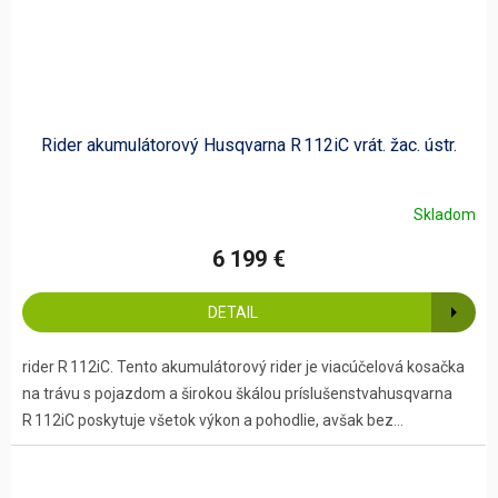
Rider akumulátorový Husqvarna R 112iC vrát. žac. ústr.
Skladom
6 199 €
DETAIL
rider R 112iC. Tento akumulátorový rider je viacúčelová kosačka
na trávu s pojazdom a širokou škálou príslušenstvahusqvarna
R 112iC poskytuje všetok výkon a pohodlie, avšak bez...