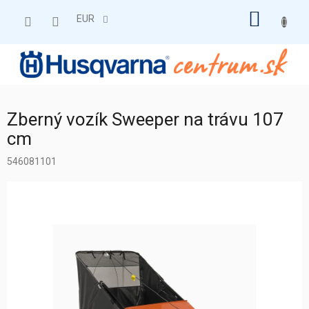
Prejsť
NÁKU
na
EUR
obsah
KOŠÍK
Zberný vozík Sweeper na trávu 107
cm
546081101