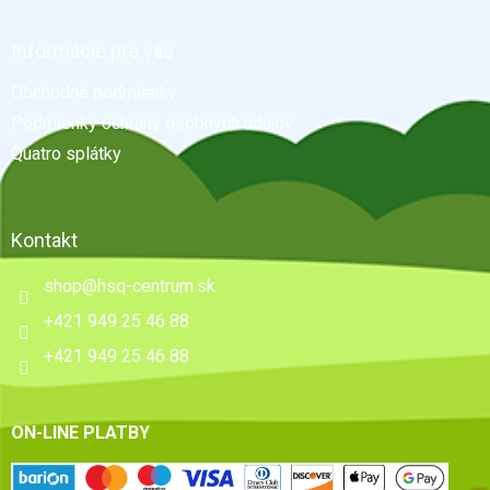
á
p
ä
Informácie pre vás
t
Obchodné podmienky
i
e
Podmienky ochrany osobných údajov
Quatro splátky
Kontakt
shop
@
hsq-centrum.sk
+421 949 25 46 88
+421 949 25 46 88
ON-LINE PLATBY