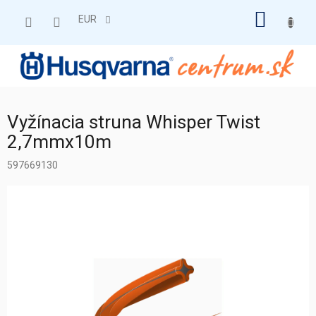
Prejsť
NÁKU
na
EUR
obsah
KOŠÍK
Vyžínacia struna Whisper Twist
2,7mmx10m
597669130