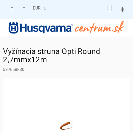
Prejsť
NÁKU
na
EUR
obsah
KOŠÍK
Vyžínacia struna Opti Round
2,7mmx12m
597668830