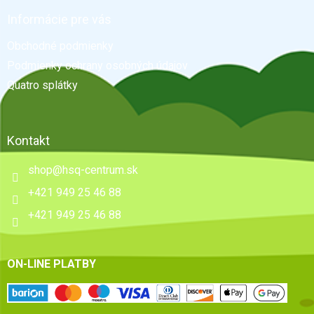
p
ä
Informácie pre vás
t
Obchodné podmienky
i
e
Podmienky ochrany osobných údajov
Quatro splátky
Kontakt
shop
@
hsq-centrum.sk
+421 949 25 46 88
+421 949 25 46 88
ON-LINE PLATBY