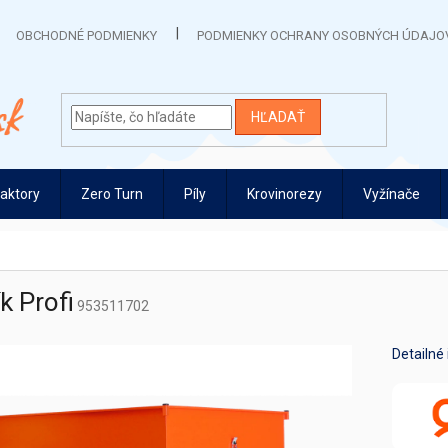
OBCHODNÉ PODMIENKY
PODMIENKY OCHRANY OSOBNÝCH ÚDAJO
HĽADAŤ
raktory
Zero Turn
Píly
Krovinorezy
Vyžínače
k Profi
953511702
Detailné