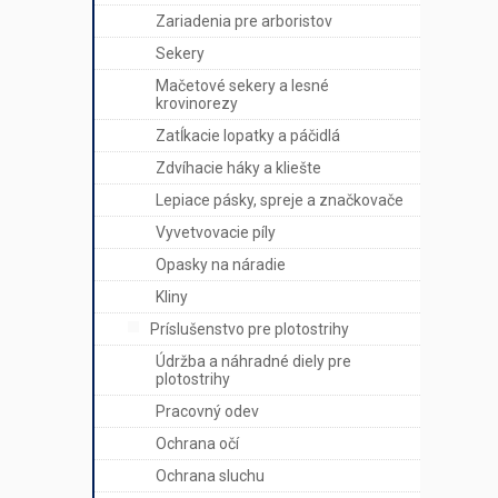
Zariadenia pre arboristov
Sekery
Mačetové sekery a lesné
krovinorezy
Zatĺkacie lopatky a páčidlá
Zdvíhacie háky a kliešte
Lepiace pásky, spreje a značkovače
Vyvetvovacie píly
Opasky na náradie
Kliny
Príslušenstvo pre plotostrihy
Údržba a náhradné diely pre
plotostrihy
Pracovný odev
Ochrana očí
Ochrana sluchu