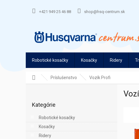
Prejsť
na
+421 949 25 46 88
shop@hsq-centrum.sk
obsah
Robotické kosačky
Kosačky
Ridery
T
Domov
Príslušenstvo
Vozík Profi
B
Vozí
o
Preskočiť
č
Kategórie
kategórie
n
ý
Robotické kosačky
p
Kosačky
a
n
Ridery