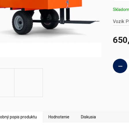
Sklado
Vozík P
650
Jednotk
cena:
obný popis produktu
Hodnotenie
Diskusia