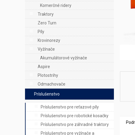
e
Komerčné ridery
l
Traktory
Zero Turn
Píly
Krovinorezy
Vyžínače
Akumulátorové vyžínače
Aspire
Plotostrihy
Odmachovače
Príslušenstvo
Príslušenstvo pre reťazové píly
Príslušenstvo pre robotické kosačky
Podr
Príslušenstvo pre záhradné traktory
Príslušenstvo pre vyžínače a