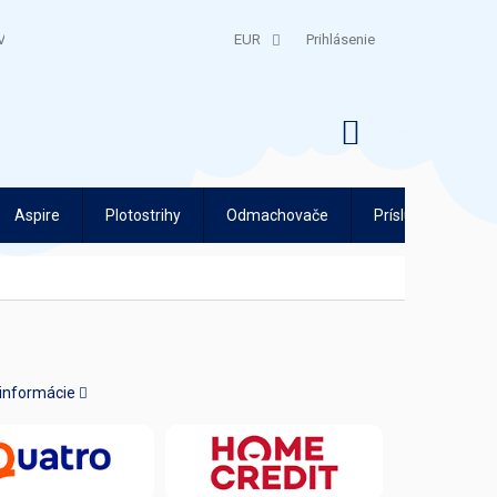
V
QUATRO SPLÁTKY
EUR
Prihlásenie
NÁKUPNÝ
KOŠÍK
Aspire
Plotostrihy
Odmachovače
Príslušenstvo
 informácie