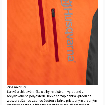
Zips na hrudi
Ľahké a chladivé tričko s dlhým rukávom vyrobené z
recyklovaného polyesteru. Tričko so zapínaním vpredu na
zips, predĺženou zadnou časťou a ľahko prístupným predným
vreckom na zips je ideálne pre prácu v teplejšom počasí.