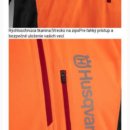
Rýchloschnúca tkanina |Vrecko na zipsPre ľahký prístup a
bezpečné uloženie vašich vecí.