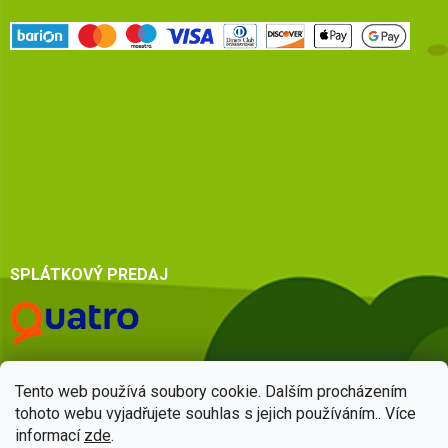
SPLÁTKOVÝ PREDAJ
Tento web používá soubory cookie. Dalším procházením
tohoto webu vyjadřujete souhlas s jejich používáním.. Více
informací
zde
.