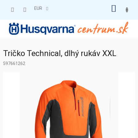
Prejsť
NÁKU
na
EUR
obsah
KOŠÍK
Tričko Technical, dlhý rukáv XXL
597661262