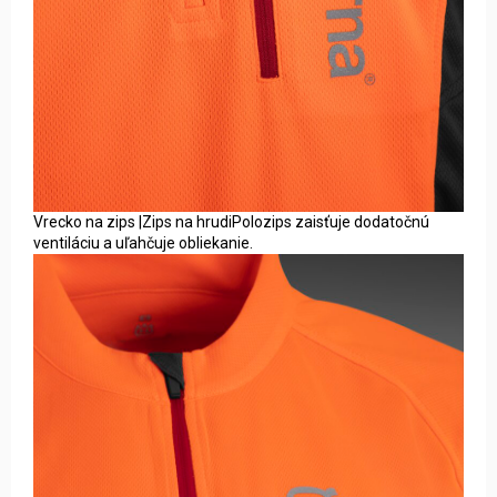
Vrecko na zips |Zips na hrudiPolozips zaisťuje dodatočnú
ventiláciu a uľahčuje obliekanie.