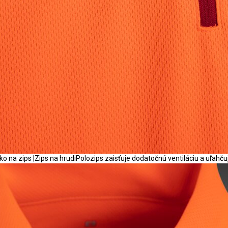
ko na zips |Zips na hrudiPolozips zaisťuje dodatočnú ventiláciu a uľahčuj