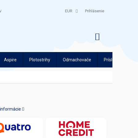
V
QUATRO SPLÁTKY
EUR
Prihlásenie
NÁKUPNÝ
KOŠÍK
Aspire
Plotostrihy
Odmachovače
Príslušenstvo
 informácie