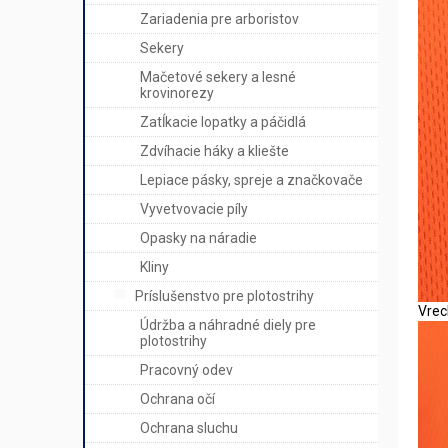
Zariadenia pre arboristov
Sekery
Mačetové sekery a lesné
krovinorezy
Zatĺkacie lopatky a páčidlá
Zdvíhacie háky a kliešte
Lepiace pásky, spreje a značkovače
Vyvetvovacie píly
Opasky na náradie
Kliny
Príslušenstvo pre plotostrihy
Vrec
Údržba a náhradné diely pre
plotostrihy
Pracovný odev
Ochrana očí
Ochrana sluchu