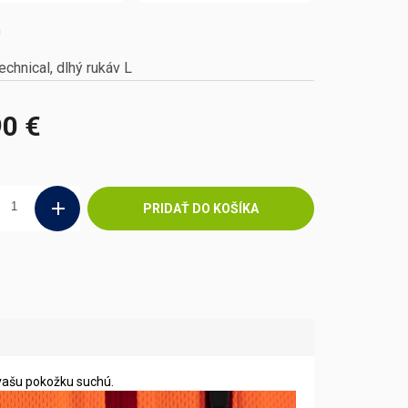
m
echnical, dlhý rukáv L
90 €
ová
PRIDAŤ DO KOŠÍKA
vašu pokožku suchú.