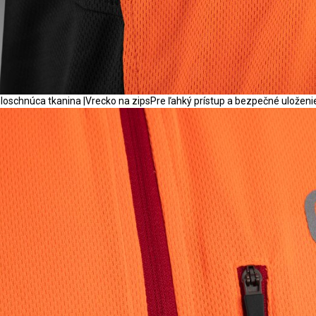
loschnúca tkanina |Vrecko na zipsPre ľahký prístup a bezpečné uloženie