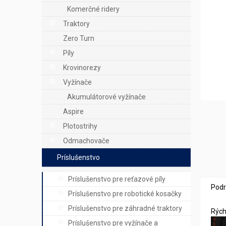
e
Komerčné ridery
l
Traktory
Zero Turn
Píly
Krovinorezy
Vyžínače
Akumulátorové vyžínače
Aspire
Plotostrihy
Odmachovače
Príslušenstvo
Príslušenstvo pre reťazové píly
Podr
Príslušenstvo pre robotické kosačky
Príslušenstvo pre záhradné traktory
Rých
Príslušenstvo pre vyžínače a