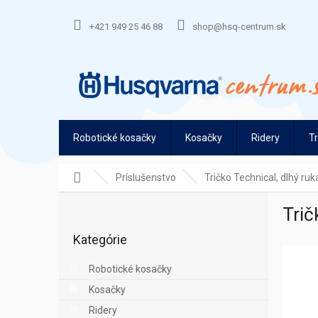
Prejsť
na
+421 949 25 46 88
shop@hsq-centrum.sk
obsah
Robotické kosačky
Kosačky
Ridery
T
Domov
Príslušenstvo
Tričko Technical, dlhý ruk
B
Trič
o
Preskočiť
č
Kategórie
kategórie
n
ý
Robotické kosačky
p
Kosačky
a
n
Ridery