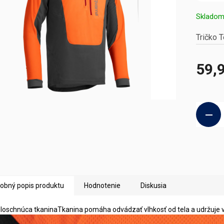
Sklado
Tričko T
59,
Jednotk
cena:
obný popis produktu
Hodnotenie
Diskusia
loschnúca tkaninaTkanina pomáha odvádzať vlhkosť od tela a udržuje 