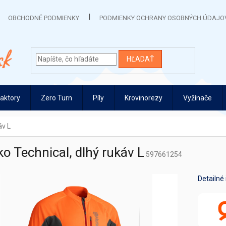
OBCHODNÉ PODMIENKY
PODMIENKY OCHRANY OSOBNÝCH ÚDAJO
HĽADAŤ
raktory
Zero Turn
Píly
Krovinorezy
Vyžínače
áv L
ko Technical, dlhý rukáv L
597661254
Detailné