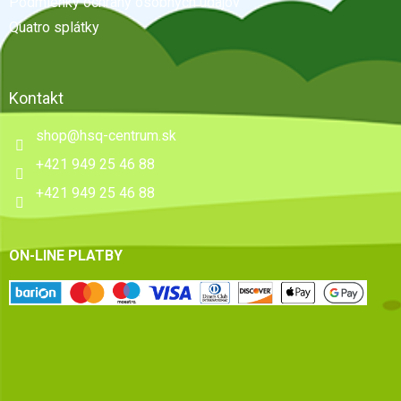
e
Podmienky ochrany osobných údajov
Quatro splátky
Kontakt
shop
@
hsq-centrum.sk
+421 949 25 46 88
+421 949 25 46 88
ON-LINE PLATBY