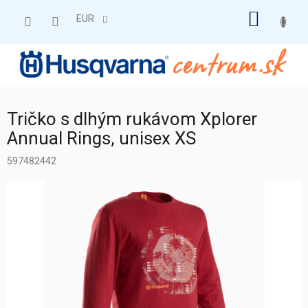
Prejsť
NÁKU
na
EUR
obsah
KOŠÍK
Tričko s dlhým rukávom Xplorer
Annual Rings, unisex XS
597482442