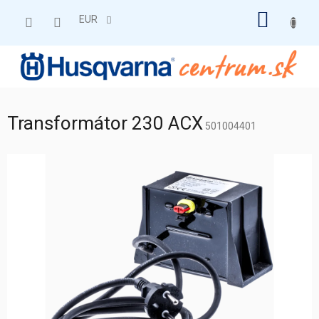
Prejsť
NÁKU
na
EUR
obsah
KOŠÍK
Transformátor 230 ACX
501004401