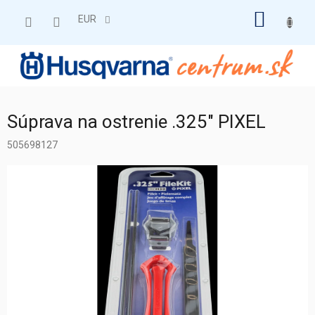
Prejsť
NÁKU
na
EUR
obsah
KOŠÍK
Súprava na ostrenie .325" PIXEL
505698127