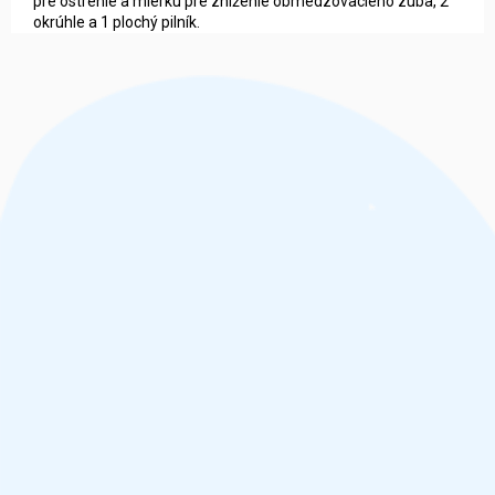
pre ostrenie a mierku pre zníženie obmedzovacieho zuba, 2
okrúhle a 1 plochý pilník.
Z