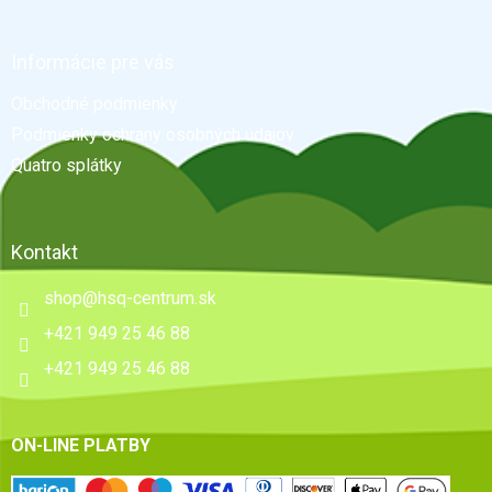
á
p
ä
Informácie pre vás
t
Obchodné podmienky
i
e
Podmienky ochrany osobných údajov
Quatro splátky
Kontakt
shop
@
hsq-centrum.sk
+421 949 25 46 88
+421 949 25 46 88
ON-LINE PLATBY