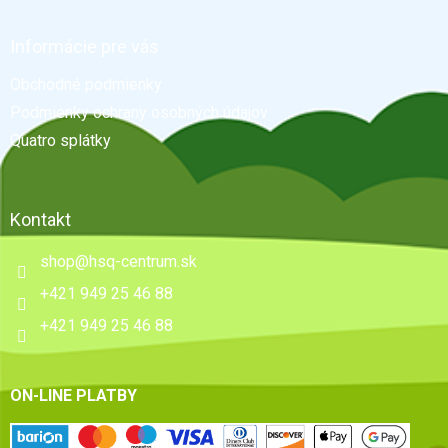
á
p
ä
Informácie pre vás
t
Obchodné podmienky
i
e
Podmienky ochrany osobných údajov
Quatro splátky
Kontakt
shop
@
hsq-centrum.sk
+421 949 25 46 88
+421 949 25 46 88
ON-LINE PLATBY