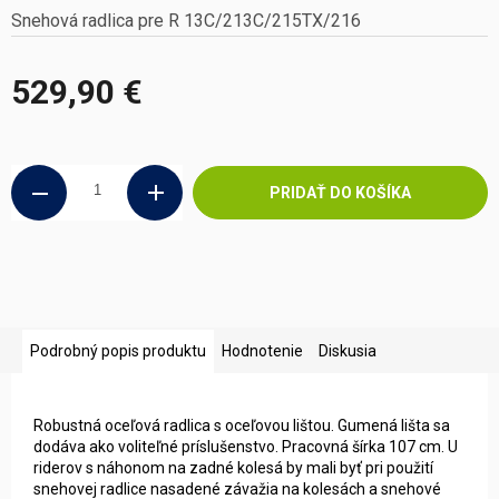
Snehová radlica pre R 13C/213C/215TX/216
529,90 €
Jednotková
cena:
PRIDAŤ DO KOŠÍKA
Podrobný popis produktu
Hodnotenie
Diskusia
Robustná oceľová radlica s oceľovou lištou. Gumená lišta sa
dodáva ako voliteľné príslušenstvo. Pracovná šírka 107 cm. U
riderov s náhonom na zadné kolesá by mali byť pri použití
snehovej radlice nasadené závažia na kolesách a snehové