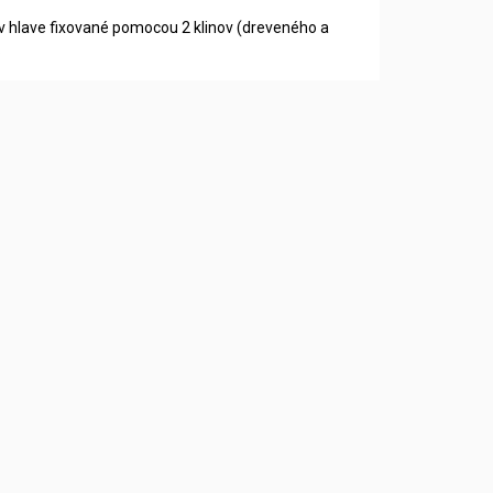
 v hlave fixované pomocou 2 klinov (dreveného a
.