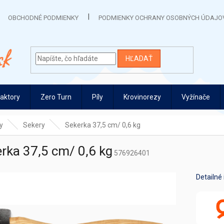
OBCHODNÉ PODMIENKY
PODMIENKY OCHRANY OSOBNÝCH ÚDAJO
HĽADAŤ
raktory
Zero Turn
Píly
Krovinorezy
Vyžínače
y
Sekery
Sekerka 37,5 cm/ 0,6 kg
rka 37,5 cm/ 0,6 kg
576926401
Detailné