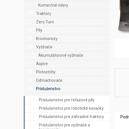
e
Komerčné ridery
l
Traktory
Zero Turn
Píly
Krovinorezy
Vyžínače
Akumulátorové vyžínače
Aspire
Plotostrihy
Odmachovače
Príslušenstvo
Príslušenstvo pre reťazové píly
Príslušenstvo pre robotické kosačky
Príslušenstvo pre záhradné traktory
Podr
Príslušenstvo pre vyžínače a