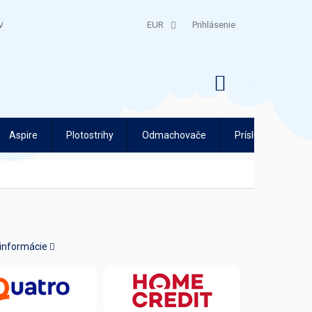
V
QUATRO SPLÁTKY
EUR
Prihlásenie
NÁKUPNÝ
KOŠÍK
Aspire
Plotostrihy
Odmachovače
Príslušenstvo
 informácie