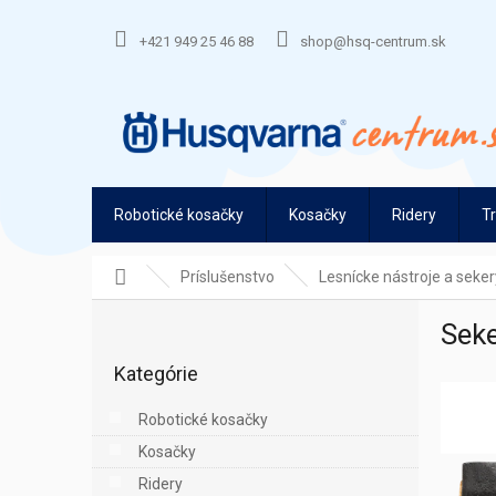
Prejsť
na
+421 949 25 46 88
shop@hsq-centrum.sk
obsah
Robotické kosačky
Kosačky
Ridery
T
Domov
Príslušenstvo
Lesnícke nástroje a seker
B
Seke
o
Preskočiť
č
Kategórie
kategórie
n
ý
Robotické kosačky
p
Kosačky
a
n
Ridery