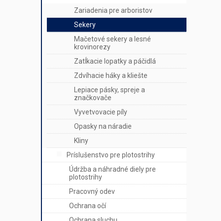
Zariadenia pre arboristov
Sekery
Mačetové sekery a lesné
krovinorezy
Zatĺkacie lopatky a páčidlá
Zdvíhacie háky a kliešte
Lepiace pásky, spreje a
značkovače
Vyvetvovacie píly
Opasky na náradie
Kliny
Príslušenstvo pre plotostrihy
Údržba a náhradné diely pre
plotostrihy
Pracovný odev
Ochrana očí
Ochrana sluchu