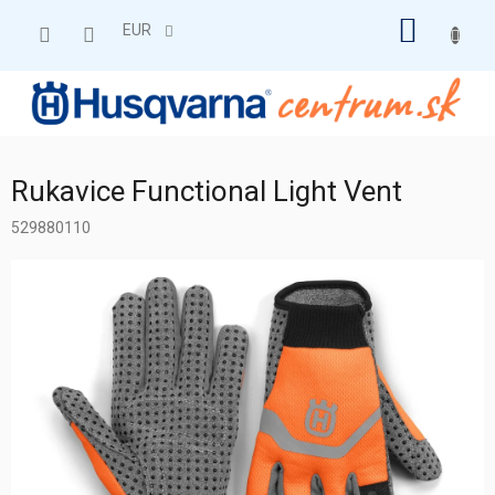
Prejsť
NÁKU
na
EUR
obsah
KOŠÍK
Rukavice Functional Light Vent
529880110