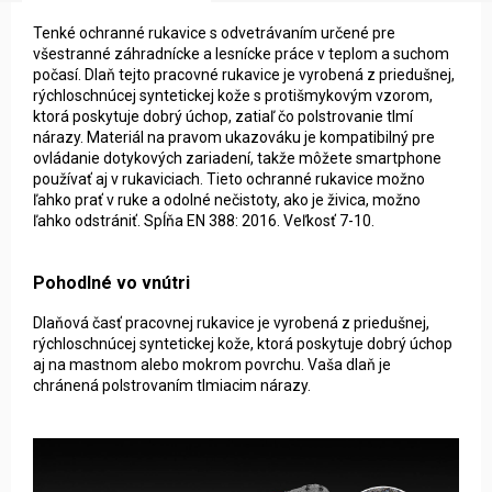
Tenké ochranné rukavice s odvetrávaním určené pre
všestranné záhradnícke a lesnícke práce v teplom a suchom
počasí. Dlaň tejto pracovné rukavice je vyrobená z priedušnej,
rýchloschnúcej syntetickej kože s protišmykovým vzorom,
ktorá poskytuje dobrý úchop, zatiaľ čo polstrovanie tlmí
nárazy. Materiál na pravom ukazováku je kompatibilný pre
ovládanie dotykových zariadení, takže môžete smartphone
používať aj v rukaviciach. Tieto ochranné rukavice možno
ľahko prať v ruke a odolné nečistoty, ako je živica, možno
ľahko odstrániť. Spĺňa EN 388: 2016. Veľkosť 7-10.
Pohodlné vo vnútri
Dlaňová časť pracovnej rukavice je vyrobená z priedušnej,
rýchloschnúcej syntetickej kože, ktorá poskytuje dobrý úchop
aj na mastnom alebo mokrom povrchu. Vaša dlaň je
chránená polstrovaním tlmiacim nárazy.