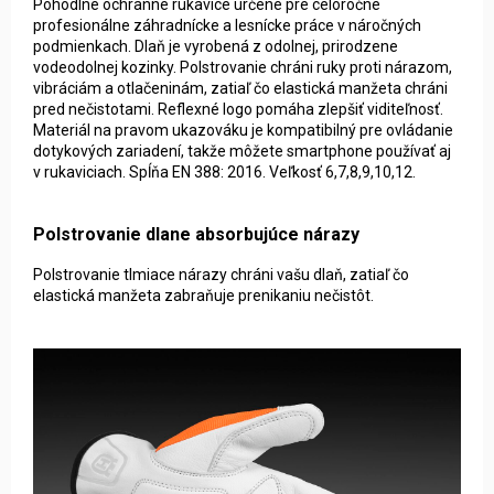
Pohodlné ochranné rukavice určené pre celoročné
profesionálne záhradnícke a lesnícke práce v náročných
podmienkach. Dlaň je vyrobená z odolnej, prirodzene
vodeodolnej kozinky. Polstrovanie chráni ruky proti nárazom,
vibráciám a otlačeninám, zatiaľ čo elastická manžeta chráni
pred nečistotami. Reflexné logo pomáha zlepšiť viditeľnosť.
Materiál na pravom ukazováku je kompatibilný pre ovládanie
dotykových zariadení, takže môžete smartphone používať aj
v rukaviciach. Spĺňa EN 388: 2016. Veľkosť 6,7,8,9,10,12.
Polstrovanie dlane absorbujúce nárazy
Polstrovanie tlmiace nárazy chráni vašu dlaň, zatiaľ čo
elastická manžeta zabraňuje prenikaniu nečistôt.