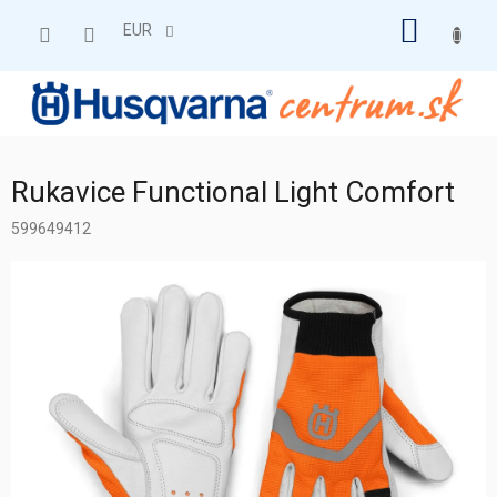
Prejsť
NÁKU
na
EUR
obsah
KOŠÍK
Rukavice Functional Light Comfort
599649412