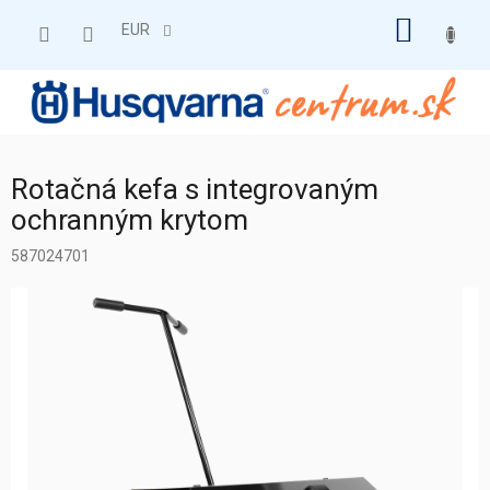
Prejsť
NÁKU
na
EUR
obsah
KOŠÍK
Rotačná kefa s integrovaným
ochranným krytom
587024701