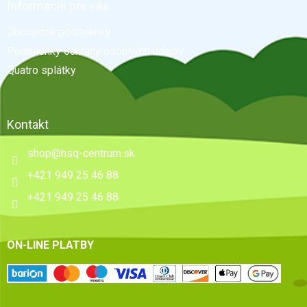
ä
Informácie pre vás
t
Obchodné podmienky
i
e
Podmienky ochrany osobných údajov
Quatro splátky
Kontakt
shop
@
hsq-centrum.sk
+421 949 25 46 88
+421 949 25 46 88
ON-LINE PLATBY