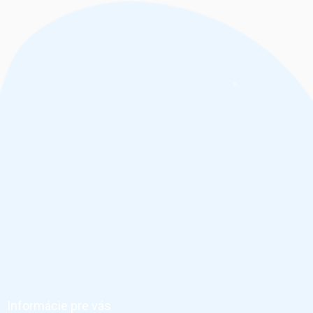
Z
á
p
ä
Informácie pre vás