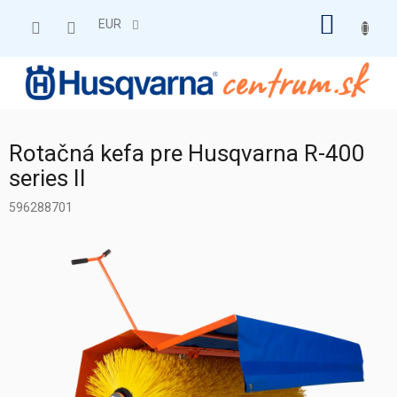
Prejsť
NÁKU
na
EUR
obsah
KOŠÍK
Rotačná kefa pre Husqvarna R-400
series II
596288701