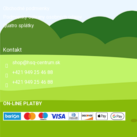
t
Obchodné podmienky
i
e
Podmienky ochrany osobných údajov
Quatro splátky
Kontakt
shop
@
hsq-centrum.sk
+421 949 25 46 88
+421 949 25 46 88
ON-LINE PLATBY