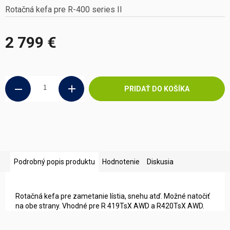
Rotačná kefa pre R-400 series II
2 799 €
Jednotková
cena:
PRIDAŤ DO KOŠÍKA
Podrobný popis produktu
Hodnotenie
Diskusia
Rotačná kefa pre zametanie lístia, snehu atď. Možné natočiť
na obe strany. Vhodné pre R 419TsX AWD a R420TsX AWD.