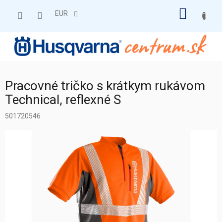
Prejsť
NÁKU
na
EUR
obsah
KOŠÍK
Pracovné tričko s krátkym rukávom
Technical, reflexné S
501720546