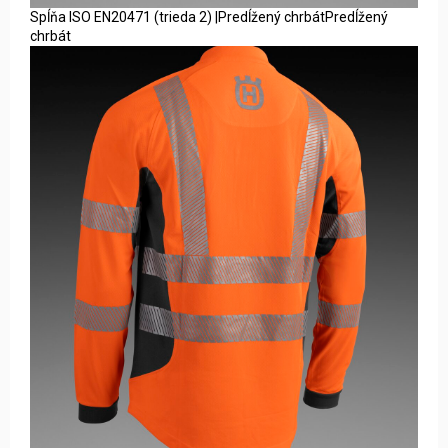
Spĺňa ISO EN20471 (trieda 2) |Predĺžený chrbátPredĺžený
chrbát