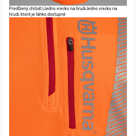
Predĺžený chrbát |Jedno vrecko na hrudiJedno vrecko na
hrudi, ktoré je ľahko dostupné