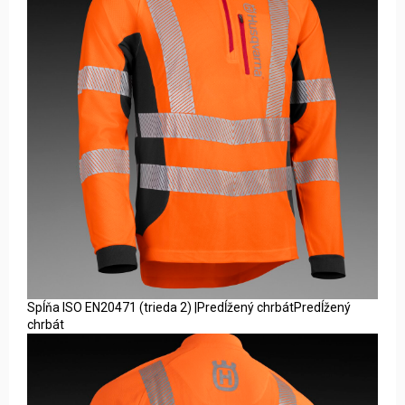
Spĺňa ISO EN20471 (trieda 2) |Predĺžený chrbátPredĺžený
chrbát