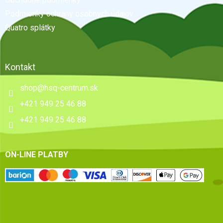
i
e
Podmienky ochrany osobných údajov
Quatro splátky
Kontakt
shop
@
hsq-centrum.sk
+421 949 25 46 88
+421 949 25 46 88
ON-LINE PLATBY