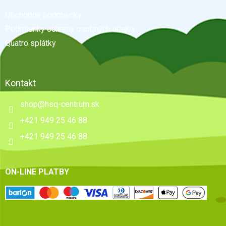
t
Obchodné podmienky
i
e
Podmienky ochrany osobných údajov
Quatro splátky
Kontakt
shop
@
hsq-centrum.sk
+421 949 25 46 88
+421 949 25 46 88
ON-LINE PLATBY