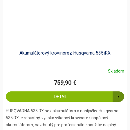
Akumulátorový krovinorez Husqvarna 535iRX
Skladom
759,90 €
DETAIL
HUSQVARNA 535iRX bez akumulátora a nabíjačky. Husqvarna
535iRX je robustný, vysoko výkonný krovinorez napájaný
akumulátorom, navrhnutý pre profesionálne použitie na plný