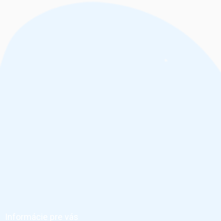
Z
á
p
ä
Informácie pre vás