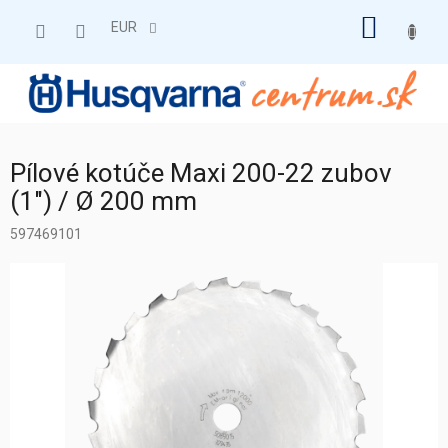
Prejsť
NÁKU
na
EUR
obsah
KOŠÍK
Pílové kotúče Maxi 200-22 zubov
(1") / Ø 200 mm
597469101