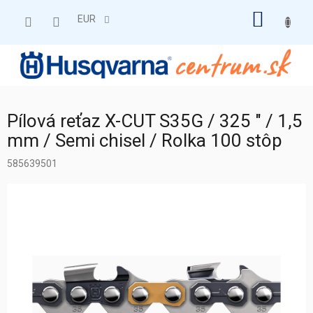
Prejsť
NÁKU
na
EUR
obsah
KOŠÍK
Pílová reťaz X-CUT S35G / 325 " / 1,5
mm / Semi chisel / Rolka 100 stôp
585639501