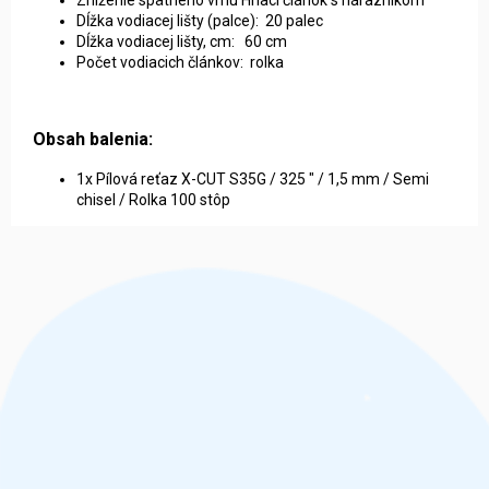
Zníženie spätného vrhu Hnací článok s nárazníkom
Dĺžka vodiacej lišty (palce): 20 palec
Dĺžka vodiacej lišty, cm: 60 cm
Počet vodiacich článkov: rolka
Obsah balenia:
1x Pílová reťaz X-CUT S35G / 325 " / 1,5 mm / Semi
chisel / Rolka 100 stôp