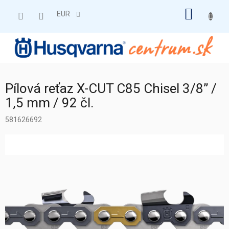
Prejsť
NÁKU
na
EUR
obsah
KOŠÍK
Pílová reťaz X-CUT C85 Chisel 3/8” /
1,5 mm / 92 čl.
581626692