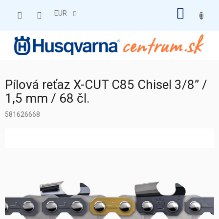
Prejsť
NÁKU
na
EUR
obsah
KOŠÍK
Pílová reťaz X-CUT C85 Chisel 3/8” /
1,5 mm / 68 čl.
581626668