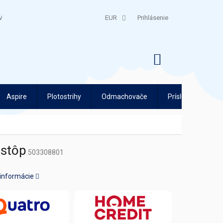
V
QUATRO SPLÁTKY
EUR
Prihlásenie
NÁKUPNÝ
KOŠÍK
Aspire
Plotostrihy
Odmachovače
Príslušenstvo
 stôp
503308801
 informácie