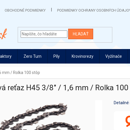
OBCHODNÉ PODMIENKY
PODMIENKY OCHRANY OSOBNÝCH ÚDAJO
HĽADAŤ
raktory
Zero Turn
Píly
Krovinorezy
Vyžínače
,6 mm / Rolka 100 stôp
vá reťaz H45 3/8" / 1,6 mm / Rolka 100
Detailné