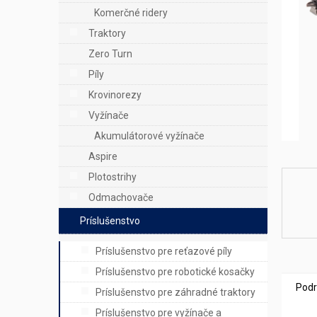
e
Komerčné ridery
l
Traktory
Zero Turn
Píly
Krovinorezy
Vyžínače
Akumulátorové vyžínače
Aspire
Plotostrihy
Odmachovače
Príslušenstvo
Príslušenstvo pre reťazové píly
Príslušenstvo pre robotické kosačky
Podr
Príslušenstvo pre záhradné traktory
Príslušenstvo pre vyžínače a