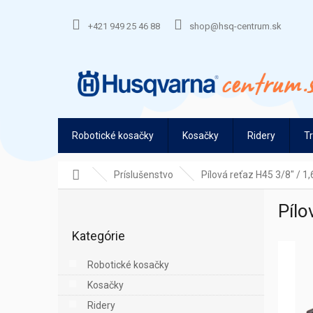
Prejsť
na
+421 949 25 46 88
shop@hsq-centrum.sk
obsah
Robotické kosačky
Kosačky
Ridery
T
Domov
Príslušenstvo
Pílová reťaz H45 3/8" / 1
B
Pílo
o
Preskočiť
č
Kategórie
kategórie
n
ý
Robotické kosačky
p
Kosačky
a
n
Ridery