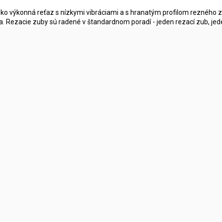
ko výkonná reťaz s nízkymi vibráciami a s hranatým profilom rezného z
a. Rezacie zuby sú radené v štandardnom poradí - jeden rezací zub, jeden 