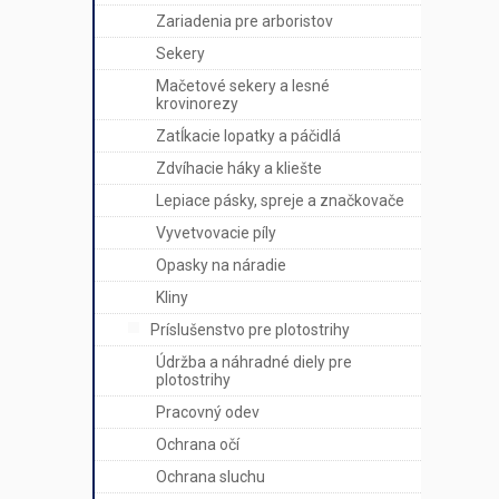
Zariadenia pre arboristov
Sekery
Mačetové sekery a lesné
krovinorezy
Zatĺkacie lopatky a páčidlá
Zdvíhacie háky a kliešte
Lepiace pásky, spreje a značkovače
Vyvetvovacie píly
Opasky na náradie
Kliny
Príslušenstvo pre plotostrihy
Údržba a náhradné diely pre
plotostrihy
Pracovný odev
Ochrana očí
Ochrana sluchu