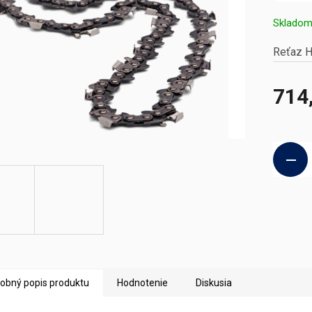
Sklado
Reťaz H
714
Jednotk
cena:
obný popis produktu
Hodnotenie
Diskusia