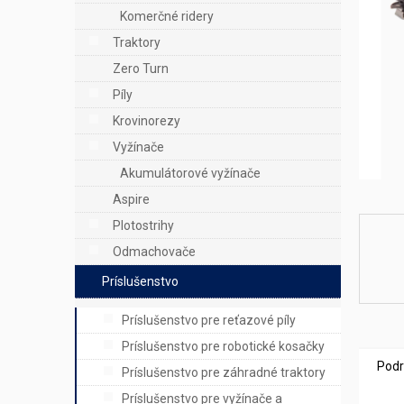
e
Komerčné ridery
l
Traktory
Zero Turn
Píly
Krovinorezy
Vyžínače
Akumulátorové vyžínače
Aspire
Plotostrihy
Odmachovače
Príslušenstvo
Príslušenstvo pre reťazové píly
Príslušenstvo pre robotické kosačky
Podr
Príslušenstvo pre záhradné traktory
Príslušenstvo pre vyžínače a