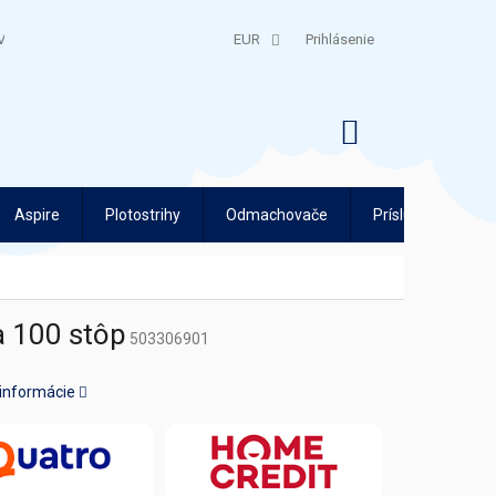
V
QUATRO SPLÁTKY
EUR
Prihlásenie
NÁKUPNÝ
KOŠÍK
Aspire
Plotostrihy
Odmachovače
Príslušenstvo
a 100 stôp
503306901
 informácie