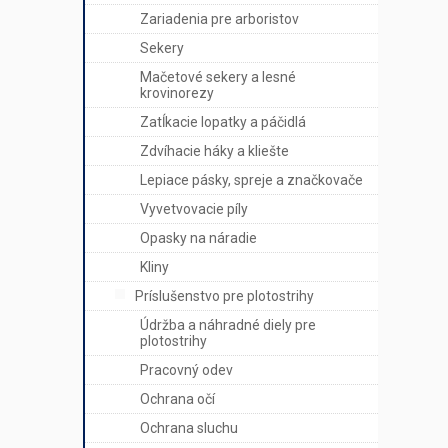
Zariadenia pre arboristov
Sekery
Mačetové sekery a lesné
krovinorezy
Zatĺkacie lopatky a páčidlá
Zdvíhacie háky a kliešte
Lepiace pásky, spreje a značkovače
Vyvetvovacie píly
Opasky na náradie
Kliny
Príslušenstvo pre plotostrihy
Údržba a náhradné diely pre
plotostrihy
Pracovný odev
Ochrana očí
Ochrana sluchu