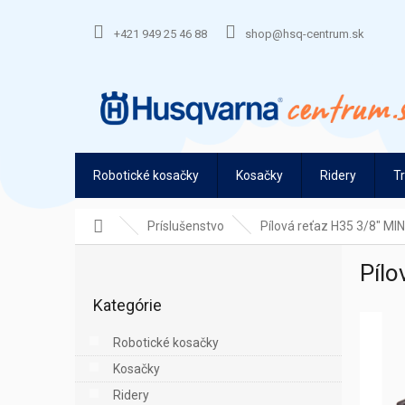
Prejsť
na
+421 949 25 46 88
shop@hsq-centrum.sk
obsah
Robotické kosačky
Kosačky
Ridery
T
Domov
Príslušenstvo
Pílová reťaz H35 3/8" MIN
B
Pílo
o
Preskočiť
č
Kategórie
kategórie
n
ý
Robotické kosačky
p
Kosačky
a
n
Ridery