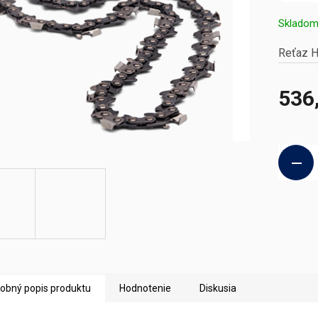
Sklado
Reťaz H
536
Jednotk
cena:
obný popis produktu
Hodnotenie
Diskusia