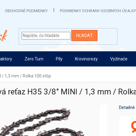
OBCHODNÉ PODMIENKY
PODMIENKY OCHRANY OSOBNÝCH ÚDAJO
HĽADAŤ
raktory
Zero Turn
Píly
Krovinorezy
Vyžínače
I / 1,3 mm / Rolka 100 stôp
vá reťaz H35 3/8" MINI / 1,3 mm / Rolk
Detailné