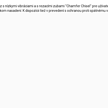
z s nízkymi vibráciami a s rezacími zubami "Chamfer Chisel" pre užívateľ
kom nasadení. K dispozícii tiež v prevedení s ochranou proti spätnému v