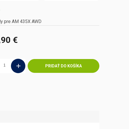
m
ely pre AM 435X AWD
,90 €
ová
PRIDAŤ DO KOŠÍKA