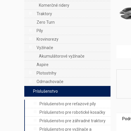
e
Komerčné ridery
l
Traktory
Zero Turn
Píly
Krovinorezy
Vyžínače
Akumulátorové vyžínače
Aspire
Plotostrihy
Odmachovače
Príslušenstvo
Príslušenstvo pre reťazové píly
Príslušenstvo pre robotické kosačky
Podr
Príslušenstvo pre záhradné traktory
Príslušenstvo pre vyžínače a