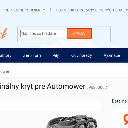
OBCHODNÉ PODMIENKY
PODMIENKY OCHRANY OSOBNÝCH ÚDAJO
HĽADAŤ
raktory
Zero Turn
Píly
Krovinorezy
Vyžínače
mower
inálny kryt pre Automower
596300002
Detailné