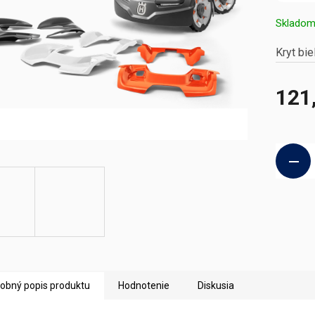
Sklado
Kryt bi
121
Jednotk
cena:
obný popis produktu
Hodnotenie
Diskusia