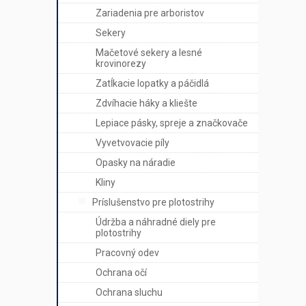
Zariadenia pre arboristov
Sekery
Mačetové sekery a lesné
krovinorezy
Zatĺkacie lopatky a páčidlá
Zdvíhacie háky a kliešte
Lepiace pásky, spreje a značkovače
Vyvetvovacie píly
Opasky na náradie
Kliny
Príslušenstvo pre plotostrihy
Údržba a náhradné diely pre
plotostrihy
Pracovný odev
Ochrana očí
Ochrana sluchu