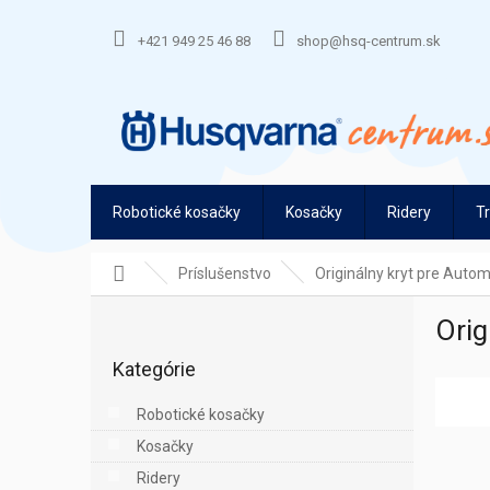
Prejsť
na
+421 949 25 46 88
shop@hsq-centrum.sk
obsah
Robotické kosačky
Kosačky
Ridery
T
Domov
Príslušenstvo
Originálny kryt pre Auto
B
Orig
o
Preskočiť
č
Kategórie
kategórie
n
ý
Robotické kosačky
p
Kosačky
a
n
Ridery