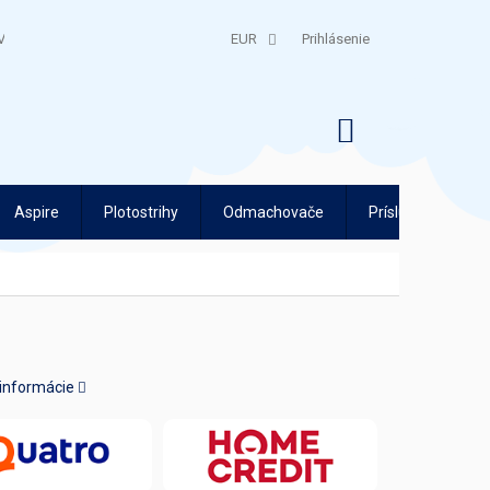
V
QUATRO SPLÁTKY
EUR
Prihlásenie
NÁKUPNÝ
KOŠÍK
Aspire
Plotostrihy
Odmachovače
Príslušenstvo
 informácie