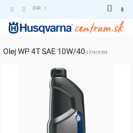
Prejsť
NÁKU
na
EUR
obsah
KOŠÍK
Olej WP 4T SAE 10W/40
577419704