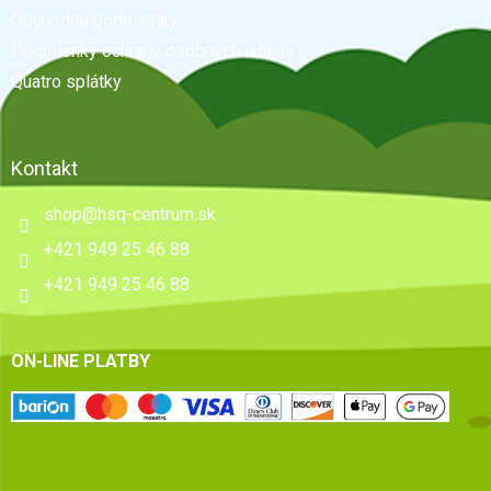
t
Obchodné podmienky
i
e
Podmienky ochrany osobných údajov
Quatro splátky
Kontakt
shop
@
hsq-centrum.sk
+421 949 25 46 88
+421 949 25 46 88
ON-LINE PLATBY