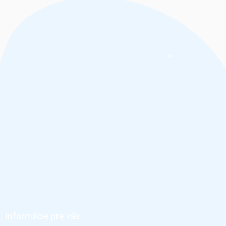
Z
á
p
ä
Informácie pre vás