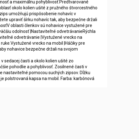
žnosť a maximálnu pohyblivosť.Predtvarované
oblasť okolo kolien ušité z pružného štvorcestného
 zips umožňujú prispôsobenie nohavíc v
e upraviť šírku nohavíc tak, aby bezpečne držali
osťV oblasti členkov sú nohavice vystužené pre
 väčšiu odolnosť |Nastaviteľné odvetrávanieRýchla
aviteľné odvetrávanie |Vystužené vrecko na
 ruke.Vystužené vrecko na mobil |Háčiky pre
 aby nohavice bezpečne držali na svojom
 sedacej časti a okolo kolien ušité zo
šie pohodlie a pohyblivosť. Zosilnené časti v
páse nastaviteľné pomocou suchých zipsov. Dĺžku
je polstrovaná kapsa na mobil. Farba: karbónová