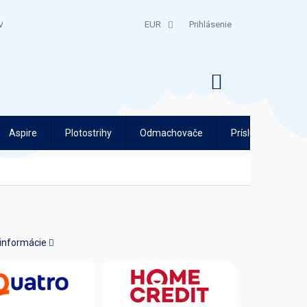
V
QUATRO SPLÁTKY
EUR
Prihlásenie
NÁKUPNÝ
KOŠÍK
Aspire
Plotostrihy
Odmachovače
Príslušenstvo
 informácie