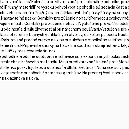
tvarované kolenáKolená sú predtvarovaná pre optimálne pohodlie, pru
ná |Pružný materiálPre vysokú pohyblivosť a pohodlie sú sedacia časť a 
tchového materiálu.Pružný materiál |Nastaviteľné páskyPásky na suchý
.Nastaviteľné pásky |Gombíky pre zúženie nohavícPomocou cvokov môžet
vojom mieste.Gombíky pre zúženie nohavíc |Vystuženie pre väčšiu odoln
iu odolnosť a dlhšiu životnosť aj pri náročnom používaní.Vystuženie pre
ilácia otvorením bočných ventilačných otvorov, od kolien po bedra.Nast
lPolstrovaná predné vrecko na zips pre uloženie mobilného telefónu po
tenie šnúrokPripevnite šnúrky na háčiki na spodnom okraji nohavíc tak,
te.Háčiky pre uchytenie šnúrok
o pohodlné a odolné outdoorové nohavice sú v exponovaných oblastiach v
rcestného strečového materiálu. Majú predtvarované kolená pre ešte väč
sti členku poskytujú lepšiu odolnosť a dlhšiu životnosť. Nohavice sú v 
víc je možné prispôsobiť pomocou gombíkov. Na prednej časti nohavice 
 / baklažánová fialová.