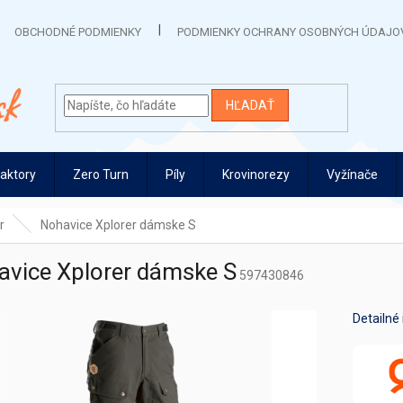
OBCHODNÉ PODMIENKY
PODMIENKY OCHRANY OSOBNÝCH ÚDAJO
HĽADAŤ
raktory
Zero Turn
Píly
Krovinorezy
Vyžínače
r
Nohavice Xplorer dámske S
avice Xplorer dámske S
597430846
Detailné