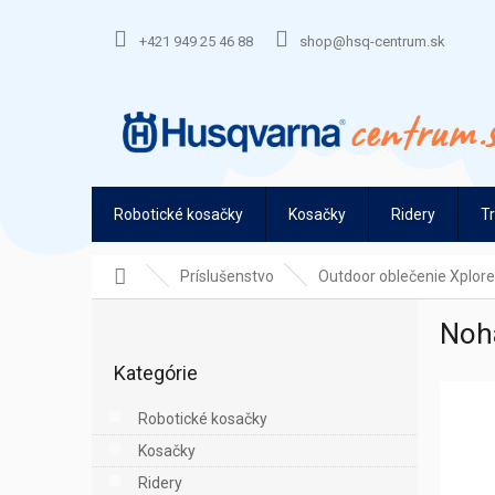
Prejsť
na
+421 949 25 46 88
shop@hsq-centrum.sk
obsah
Robotické kosačky
Kosačky
Ridery
T
Domov
Príslušenstvo
Outdoor oblečenie Xplore
B
Noh
o
Preskočiť
č
Kategórie
kategórie
n
ý
Robotické kosačky
p
Kosačky
a
n
Ridery