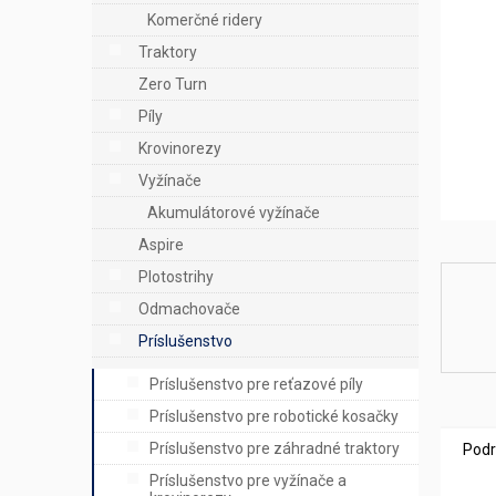
e
Komerčné ridery
l
Traktory
Zero Turn
Píly
Krovinorezy
Vyžínače
Akumulátorové vyžínače
Aspire
Plotostrihy
Odmachovače
Príslušenstvo
Príslušenstvo pre reťazové píly
Príslušenstvo pre robotické kosačky
Príslušenstvo pre záhradné traktory
Podr
Príslušenstvo pre vyžínače a