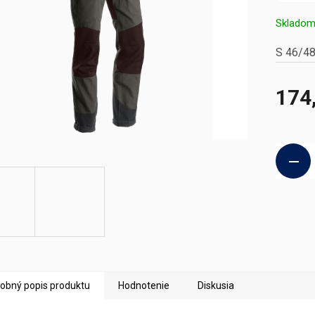
Sklado
S 46/4
174
Jednotk
cena:
obný popis produktu
Hodnotenie
Diskusia