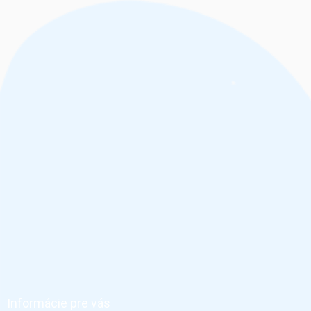
Z
á
p
ä
Informácie pre vás