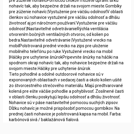
pre zúženie nohavícPomocou cvokov môžete upraviť šírku
nohavíc tak, aby bezpečne držali na svojom mieste.Gombíky
pre zúženie nohavíc |Vystuženie pre väčšiu odolnosťV oblasti
členkov sú nohavice vystužené pre väčšiu odolnosť a dlhšiu
životnosť aj pri náročnom používaní.Vystuženie pre väčšiu
odolnosť |Nastaviteľné odvetrávanieRýchla ventilácia
otvorením bočných ventilačných otvorov, od kolien po
bedra.Nastaviteľné odvetrávanie |Vystužené vrecko na
mobilPolstrovaná predné vrecko na zips pre uloženie
mobilného telefónu po ruke.Vystužené vrecko na mobil
|Háčiky pre uchytenie šnúrokPripevnite šnúrky na háčiki na
spodnom okraji nohavíc tak, aby nohavice bezpečne držali na
svojom mieste.Háčiky pre uchytenie šnúrok
Tieto pohodlné a odolné outdoorové nohavice sú v
exponovaných oblastiach v sedacej časti a okolo kolien ušité
zo štvorcestného strečového materiálu. Majú predtvarované
kolená pre ešte väčšie pohodlie a pohyblivosť. Zosilnené časti
v oblasti členku poskytujú lepšiu odolnosť a dlhšiu životnosť.
Nohavice sú v páse nastaviteľné pomocou suchých zipsov.
Dĺžku nohavíc je možné prispôsobiť pomocou gombíkov. Na
prednej časti nohavice je polstrovaná kapsa na mobil. Farba:
karbónová sivá / baklažánová fialová.