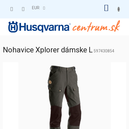
Prejsť
NÁKU
na
EUR
obsah
KOŠÍK
Nohavice Xplorer dámske L
597430854