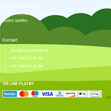
t
Obchodné podmienky
i
e
Podmienky ochrany osobných údajov
Quatro splátky
Kontakt
shop
@
hsq-centrum.sk
+421 949 25 46 88
+421 949 25 46 88
ON-LINE PLATBY