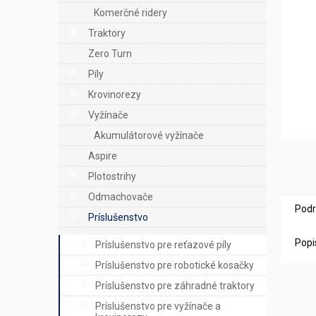
e
Komerčné ridery
l
Traktory
Zero Turn
Píly
Krovinorezy
Vyžínače
Akumulátorové vyžínače
Aspire
Plotostrihy
Odmachovače
Podr
Príslušenstvo
Popi
Príslušenstvo pre reťazové píly
Príslušenstvo pre robotické kosačky
Príslušenstvo pre záhradné traktory
Príslušenstvo pre vyžínače a