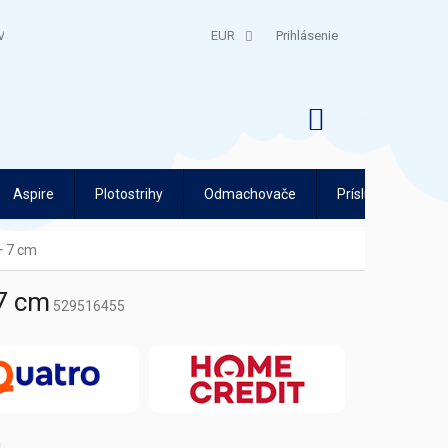
V
QUATRO SPLÁTKY
EUR
Prihlásenie
NÁKUPNÝ
KOŠÍK
Aspire
Plotostrihy
Odmachovače
Príslušenstvo
+ 7 cm
 7 cm
529516455
m