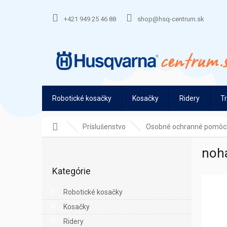
Prejsť
na
+421 949 25 46 88
shop@hsq-centrum.sk
obsah
Robotické kosačky
Kosačky
Ridery
T
Domov
Príslušenstvo
Osobné ochranné pomôc
B
noha
o
Preskočiť
č
Kategórie
kategórie
n
ý
Robotické kosačky
p
Kosačky
a
n
Ridery