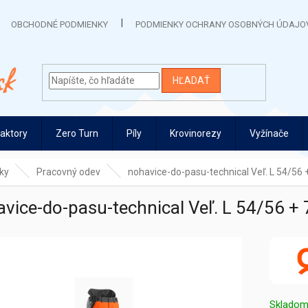
OBCHODNÉ PODMIENKY
PODMIENKY OCHRANY OSOBNÝCH ÚDAJO
HĽADAŤ
raktory
Zero Turn
Píly
Krovinorezy
Vyžínače
ky
Pracovný odev
nohavice-do-pasu-technical Veľ. L 54/56 
vice-do-pasu-technical Veľ. L 54/56 +
Sklado