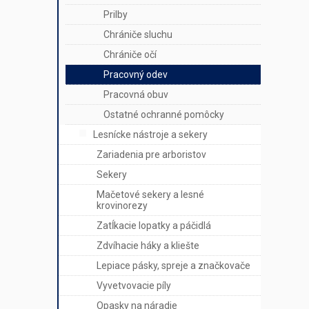
Prilby
Chrániče sluchu
Chrániče očí
Pracovný odev
Pracovná obuv
Ostatné ochranné pomôcky
Lesnícke nástroje a sekery
Zariadenia pre arboristov
Sekery
Mačetové sekery a lesné
krovinorezy
Zatĺkacie lopatky a páčidlá
Zdvíhacie háky a kliešte
Lepiace pásky, spreje a značkovače
Vyvetvovacie píly
Opasky na náradie