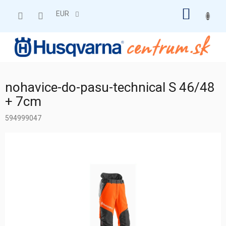
Prejsť
NÁKU
na
EUR
obsah
KOŠÍK
nohavice-do-pasu-technical S 46/48
+ 7cm
594999047