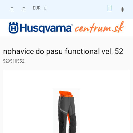
Prejsť
NÁKU
na
EUR
obsah
KOŠÍK
nohavice do pasu functional vel. 52
529518552