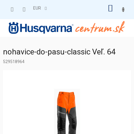
Prejsť
NÁKU
na
EUR
obsah
KOŠÍK
nohavice-do-pasu-classic Veľ. 64
529518964