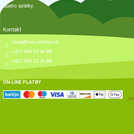
Quatro splátky
Kontakt
shop
@
hsq-centrum.sk
+421 949 25 46 88
+421 949 25 46 88
ON-LINE PLATBY