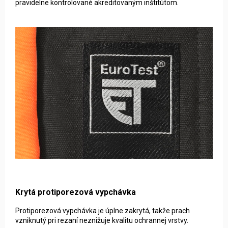
pravidelne kontrolované akreditovaným inštitútom.
Krytá protiporezová vypchávka
Protiporezová vypchávka je úplne zakrytá, takže prach
vzniknutý pri rezaní neznižuje kvalitu ochrannej vrstvy.