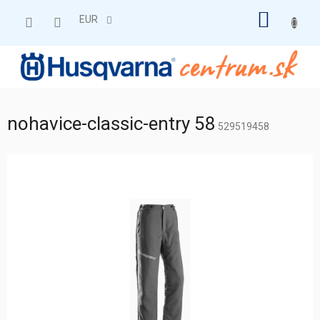
Prejsť
NÁKU
na
EUR
obsah
KOŠÍK
nohavice-classic-entry 58
529519458