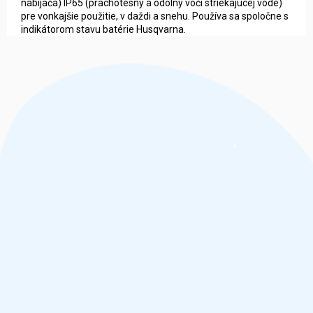
nabíjača) IP65 (prachotesný a odolný voči striekajúcej vode)
pre vonkajšie použitie, v daždi a snehu. Používa sa spoločne s
indikátorom stavu batérie Husqvarna.