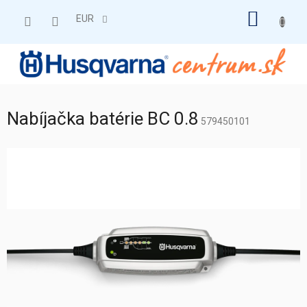
Prejsť
NÁKU
na
EUR
obsah
KOŠÍK
Nabíjačka batérie BC 0.8
579450101