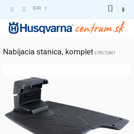
Prejsť
NÁKU
na
EUR
obsah
KOŠÍK
Nabíjacia stanica, komplet
579572801