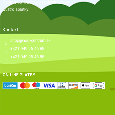
e
Podmienky ochrany osobných údajov
Quatro splátky
Kontakt
shop
@
hsq-centrum.sk
+421 949 25 46 88
+421 949 25 46 88
ON-LINE PLATBY