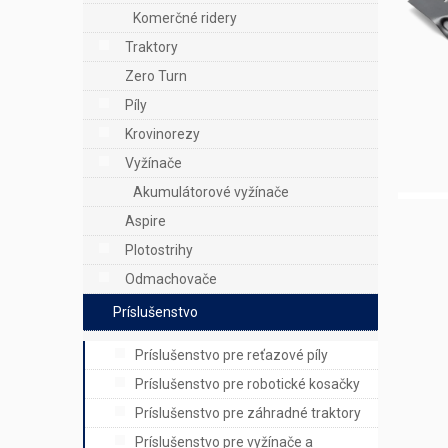
e
Komerčné ridery
l
Traktory
Zero Turn
Píly
Krovinorezy
Vyžínače
Akumulátorové vyžínače
Aspire
Plotostrihy
Odmachovače
Príslušenstvo
Príslušenstvo pre reťazové píly
Príslušenstvo pre robotické kosačky
Príslušenstvo pre záhradné traktory
Príslušenstvo pre vyžínače a