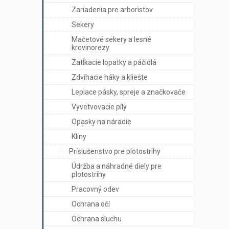
Zariadenia pre arboristov
Sekery
Mačetové sekery a lesné
krovinorezy
Zatĺkacie lopatky a páčidlá
Zdvíhacie háky a kliešte
Lepiace pásky, spreje a značkovače
Vyvetvovacie píly
Opasky na náradie
Kliny
Príslušenstvo pre plotostrihy
Údržba a náhradné diely pre
plotostrihy
Pracovný odev
Ochrana očí
Ochrana sluchu