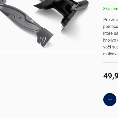
Sklado
Pre zme
pomocou
ktoré sa
hnojivo 
voči su
mulčova
49,
Jednotk
cena: