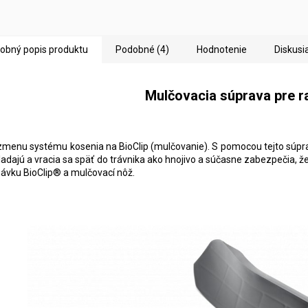
obný popis produktu
Podobné (4)
Hodnotenie
Diskusi
Mulčovacia súprava pre r
zmenu systému kosenia na BioClip (mulčovanie). S pomocou tejto súprav
ladajú a vracia sa späť do trávnika ako hnojivo a súčasne zabezpečia, že
ávku BioClip® a mulčovací nôž.