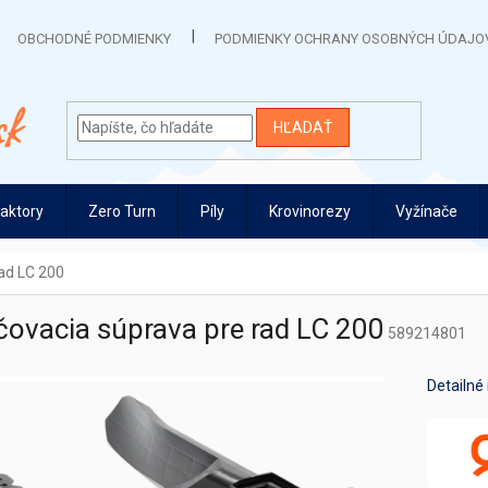
OBCHODNÉ PODMIENKY
PODMIENKY OCHRANY OSOBNÝCH ÚDAJO
HĽADAŤ
raktory
Zero Turn
Píly
Krovinorezy
Vyžínače
ad LC 200
ovacia súprava pre rad LC 200
589214801
Detailné