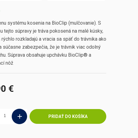
m
nu systému kosenia na BioClip (mulčovanie). S
 tejto súpravy je tráva pokosená na malé kúsky,
 rýchlo rozkladajú a vracia sa späť do trávnika ako
a súčasne zabezpečia, že je trávnik viac odolný
chu. Súprava obsahuje upchávku BioClip® a
cí nôž
90 €
ová
PRIDAŤ DO KOŠÍKA