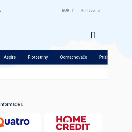
V
QUATRO SPLÁTKY
EUR
Prihlásenie
NÁKUPNÝ
KOŠÍK
Aspire
Plotostrihy
Odmachovače
Príslušenstvo
 informácie