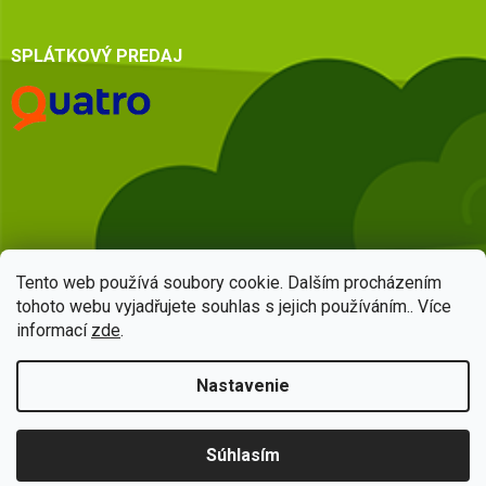
SPLÁTKOVÝ PREDAJ
Tento web používá soubory cookie. Dalším procházením
tohoto webu vyjadřujete souhlas s jejich používáním.. Více
informací
zde
.
Vytvoril Shoptet
Nastavenie
Copyright 2026
HSQ centrum
. Všetky práva vyhradené.
Upraviť
Súhlasím
nastavenie cookies