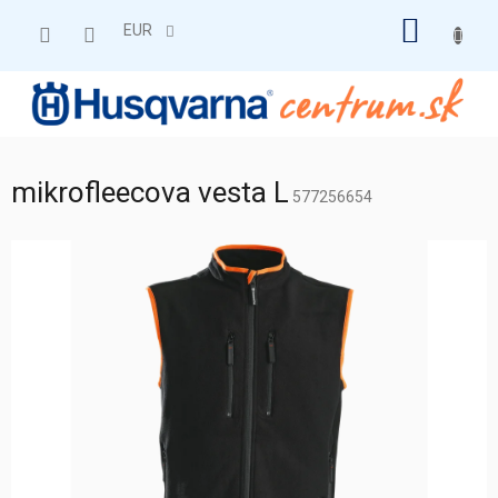
Prejsť
NÁKU
na
EUR
obsah
KOŠÍK
mikrofleecova vesta L
577256654