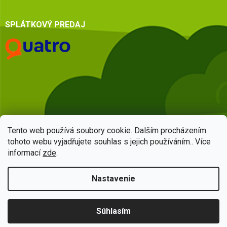
SPLÁTKOVÝ PREDAJ
Tento web používá soubory cookie. Dalším procházením
tohoto webu vyjadřujete souhlas s jejich používáním.. Více
informací
zde
.
Vytvoril Shoptet
Nastavenie
Copyright 2026
HSQ centrum
. Všetky práva vyhradené.
Upraviť
Súhlasím
nastavenie cookies