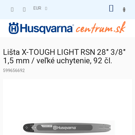
Prejsť
NÁKU
na
EUR
obsah
KOŠÍK
Lišta X-TOUGH LIGHT RSN 28" 3/8"
1,5 mm / veľké uchytenie, 92 čl.
599656692