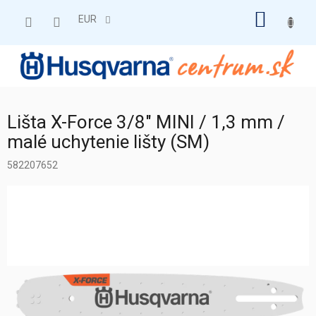
Prejsť
NÁKU
na
EUR
obsah
KOŠÍK
Lišta X-Force 3/8" MINI / 1,3 mm /
malé uchytenie lišty (SM)
582207652