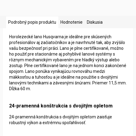
Podrobný popis produktu
Hodnotenie
Diskusia
Horolezecké lano Husqvarna je ideálne pre skúsených
profesionálov aj začiatočníkov a je navrhnuté tak, aby zvýšilo
vašu bezpečnosť pri práci. Lano je plne certifikované, možno
ho použiť pre stacionárne aj pohyblivé lanové systémy s
rôznym mechanickým vybavením pre hladký výstup alebo
zostup. Plne certifikované lano je na jednom konci zakončené
spojom. Lano ponúka vynikajúcu rovnováhu medzi
mäkkosťou a tuhosťou a je ideálne na použitie s dvojitými
lanovými technikami a závesnými šnúrami. Priemer 11,5 mm.
Dĺžka 60 m.
24-pramenná konštrukcia s dvojitým opletom
24-pramenná konštrukcia s dvojitým opletom zaisťuje
robustný výkon a extrémnu spoľahlivosť.