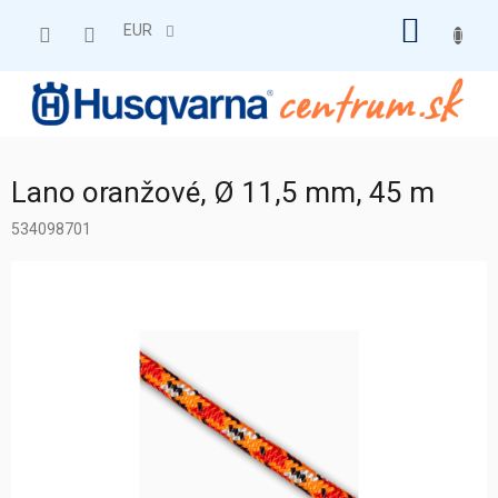
Prejsť
NÁKU
na
EUR
obsah
KOŠÍK
Lano oranžové, Ø 11,5 mm, 45 m
534098701