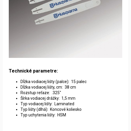
Technické parametre:
Dĺžka vodiacej lišty (palce): 15 palec
Dĺžka vodiacej lišty, cm: 38 cm
Rozstup reťaze: .325"
Šírka vodiacej drážky: 1,5 mm
Typ vodiacej lišty: Laminated
Typ lišty (dlhá): Koncové koliesko
Typ uchytenia lišty: HSM