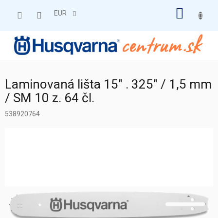
Prejsť
NÁKU
na
EUR
obsah
KOŠÍK
Laminovaná lišta 15" . 325" / 1,5 mm
/ SM 10 z. 64 čl.
538920764