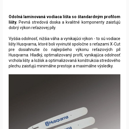
Odolná laminovaná vodiaca lišta so štandardným profilom
lišty.
Pevná stredová doska a kvalitné komponenty zaisťujú
dobrý výkon reťazovej píly.
Vyššia odolnosť, nižšia váha a vynikajúci výkon - to sú vodiace
lišty Husqvarna, ktoré boli vyvinuté spoločne s reťazami X-Cut
pre dosiahnutie čo najlepšieho výkonu reťazových píl
Husqvarna. Hladký, optimalizovaný profil, vynikajúca odolnosť
vrchola lišty a ložísk a optimalizovaná konštrukcia stredového
plechu zaisťujú minimálne prestoje a maximálne výsledky.